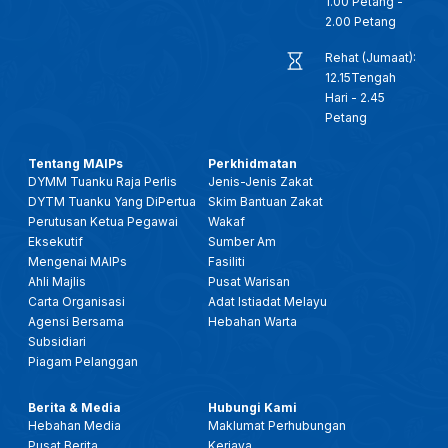
1.00 Petang -
2.00 Petang
Rehat (Jumaat):
12.15Tengah
Hari - 2.45
Petang
Tentang MAIPs
Perkhidmatan
DYMM Tuanku Raja Perlis
Jenis-Jenis Zakat
DYTM Tuanku Yang DiPertua
Skim Bantuan Zakat
Perutusan Ketua Pegawai
Wakaf
Eksekutif
Sumber Am
Mengenai MAIPs
Fasiliti
Ahli Majlis
Pusat Warisan
Carta Organisasi
Adat Istiadat Melayu
Agensi Bersama
Hebahan Warta
Subsidiari
Piagam Pelanggan
Berita & Media
Hubungi Kami
Hebahan Media
Maklumat Perhubungan
Pusat Berita
Kerjaya