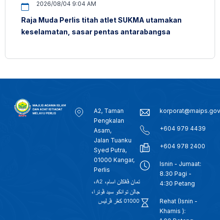
2026/08/04 9:04 AM
Raja Muda Perlis titah atlet SUKMA utamakan
keselamatan, sasar pentas antarabangsa
A2, Taman
korporat@maips.go
Pengkalan
+604 979 4439
Asam,
Jalan Tuanku
+604 978 2400
Syed Putra,
01000 Kangar,
Isnin - Jumaat:
Perlis
8.30 Pagi -
4:30 Petang
Rehat (Isnin -
Khamis ):