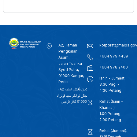
A2, Taman
korporat@maips.go
Pengkalan
+604 979 4439
Asam,
Jalan Tuanku
+604 978 2400
Syed Putra,
01000 Kangar,
Isnin - Jumaat:
Perlis
8.30 Pagi -
4:30 Petang
Rehat (Isnin -
Khamis ):
1.00 Petang -
2.00 Petang
Rehat (Jumaat):
12.15Tengah