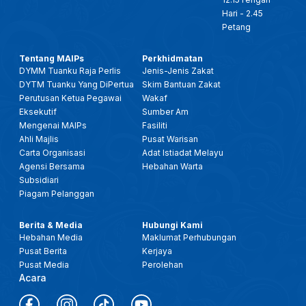
Hari - 2.45
Petang
Tentang MAIPs
Perkhidmatan
DYMM Tuanku Raja Perlis
Jenis-Jenis Zakat
DYTM Tuanku Yang DiPertua
Skim Bantuan Zakat
Perutusan Ketua Pegawai
Wakaf
Eksekutif
Sumber Am
Mengenai MAIPs
Fasiliti
Ahli Majlis
Pusat Warisan
Carta Organisasi
Adat Istiadat Melayu
Agensi Bersama
Hebahan Warta
Subsidiari
Piagam Pelanggan
Berita & Media
Hubungi Kami
Hebahan Media
Maklumat Perhubungan
Pusat Berita
Kerjaya
Pusat Media
Perolehan
Acara