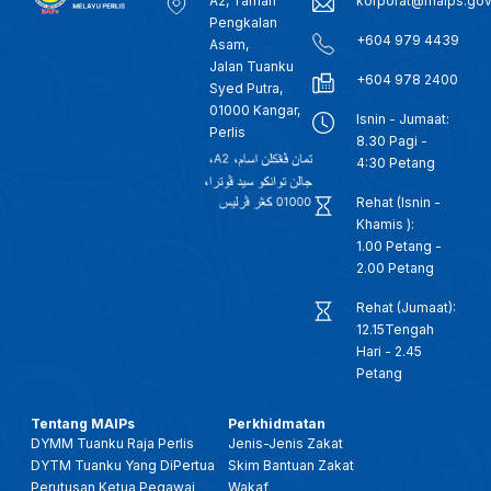
A2, Taman
korporat@maips.go
Pengkalan
+604 979 4439
Asam,
Jalan Tuanku
+604 978 2400
Syed Putra,
01000 Kangar,
Isnin - Jumaat:
Perlis
8.30 Pagi -
4:30 Petang
Rehat (Isnin -
Khamis ):
1.00 Petang -
2.00 Petang
Rehat (Jumaat):
12.15Tengah
Hari - 2.45
Petang
Tentang MAIPs
Perkhidmatan
DYMM Tuanku Raja Perlis
Jenis-Jenis Zakat
DYTM Tuanku Yang DiPertua
Skim Bantuan Zakat
Perutusan Ketua Pegawai
Wakaf