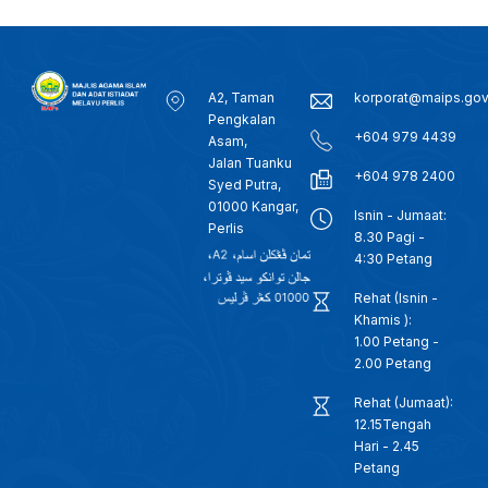
A2, Taman
korporat@maips.go
Pengkalan
+604 979 4439
Asam,
Jalan Tuanku
+604 978 2400
Syed Putra,
01000 Kangar,
Isnin - Jumaat:
Perlis
8.30 Pagi -
4:30 Petang
Rehat (Isnin -
Khamis ):
1.00 Petang -
2.00 Petang
Rehat (Jumaat):
12.15Tengah
Hari - 2.45
Petang