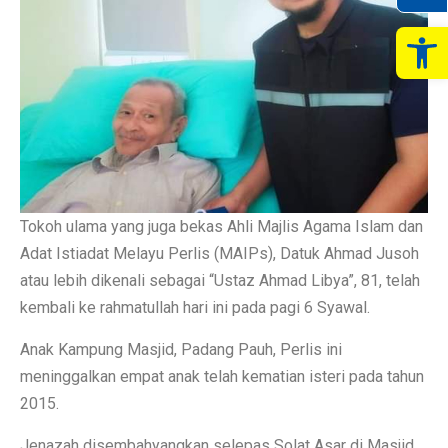
Op
Tokoh ulama yang juga bekas Ahli Majlis Agama Islam dan
Adat Istiadat Melayu Perlis (MAIPs), Datuk Ahmad Jusoh
atau lebih dikenali sebagai “Ustaz Ahmad Libya”, 81, telah
kembali ke rahmatullah hari ini pada pagi 6 Syawal.
Anak Kampung Masjid, Padang Pauh, Perlis ini
meninggalkan empat anak telah kematian isteri pada tahun
2015.
Jenazah disembahyangkan selepas Solat Asar di Masjid