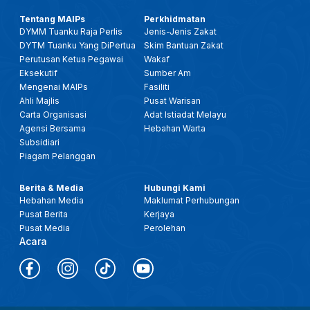
Tentang MAIPs
Perkhidmatan
DYMM Tuanku Raja Perlis
Jenis-Jenis Zakat
DYTM Tuanku Yang DiPertua
Skim Bantuan Zakat
Perutusan Ketua Pegawai
Wakaf
Eksekutif
Sumber Am
Mengenai MAIPs
Fasiliti
Ahli Majlis
Pusat Warisan
Carta Organisasi
Adat Istiadat Melayu
Agensi Bersama
Hebahan Warta
Subsidiari
Piagam Pelanggan
Berita & Media
Hubungi Kami
Hebahan Media
Maklumat Perhubungan
Pusat Berita
Kerjaya
Pusat Media
Perolehan
Acara