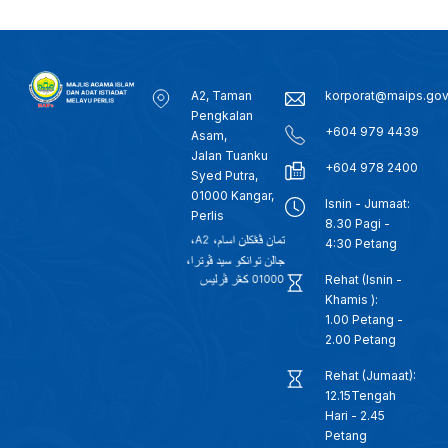
A2, Taman
korporat@maips.go
Pengkalan
+604 979 4439
Asam,
Jalan Tuanku
+604 978 2400
Syed Putra,
01000 Kangar,
Isnin - Jumaat:
Perlis
8.30 Pagi -
4:30 Petang
Rehat (Isnin -
Khamis ):
1.00 Petang -
2.00 Petang
Rehat (Jumaat):
12.15Tengah
Hari - 2.45
Petang