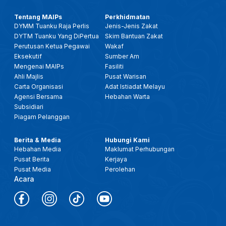
Tentang MAIPs
Perkhidmatan
DYMM Tuanku Raja Perlis
Jenis-Jenis Zakat
DYTM Tuanku Yang DiPertua
Skim Bantuan Zakat
Perutusan Ketua Pegawai
Wakaf
Eksekutif
Sumber Am
Mengenai MAIPs
Fasiliti
Ahli Majlis
Pusat Warisan
Carta Organisasi
Adat Istiadat Melayu
Agensi Bersama
Hebahan Warta
Subsidiari
Piagam Pelanggan
Berita & Media
Hubungi Kami
Hebahan Media
Maklumat Perhubungan
Pusat Berita
Kerjaya
Pusat Media
Perolehan
Acara