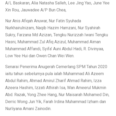
A/L Baskaran, Alia Natasha Salleh, Lee Jing Yao, June Yee
Xin Rou, Jauwadee A/P Bun Chea,
Nur Anis Afiqah Anuwar, Nur Fatin Syuhada
Nurkhairulnizam, Naqib Hazim Hamzani, Nur Syahirah
Sukry, Farzana Md Azizan, Tengku Nurizzah Iwani Tengku
Hasni, Muhammad Zul Afiq Azizul, Muhammad Aiman
Muhammad Affandi, Syifa’ Auni Abdul Hadi, R. Divinyaa,
Low Yee Hui dan Owen Chan Wei Wen.
Senarai Penerima Anugerah Cemerlang SPM Tahun 2020
iaitu tahun sebelumya pula ialah Muhammad Ali Azeem
Abdul Rahim, Ahmad Amirul Zharif Ahmad Rahim, Izza
Azeera Hashim, Izzati Athirah Isa, Wan Ameerul Mukmin
Abd. Razak, Yong Zhee Hang, Nur Maisarah Mohamed Din,
Derric Wong Jun Yik, Farah Irdina Muhammad Izham dan
Nurliyana Amani Zainodin.