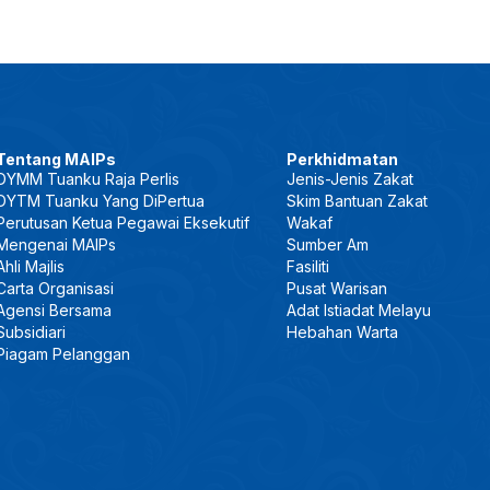
Tentang MAIPs
Perkhidmatan
DYMM Tuanku Raja Perlis
Jenis-Jenis Zakat
DYTM Tuanku Yang DiPertua
Skim Bantuan Zakat
Perutusan Ketua Pegawai Eksekutif
Wakaf
Mengenai MAIPs
Sumber Am
Ahli Majlis
Fasiliti
Carta Organisasi
Pusat Warisan
Agensi Bersama
Adat Istiadat Melayu
Subsidiari
Hebahan Warta
Piagam Pelanggan