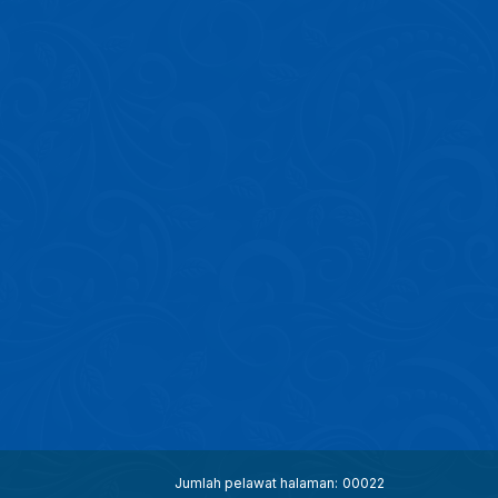
Jumlah pelawat halaman:
00022