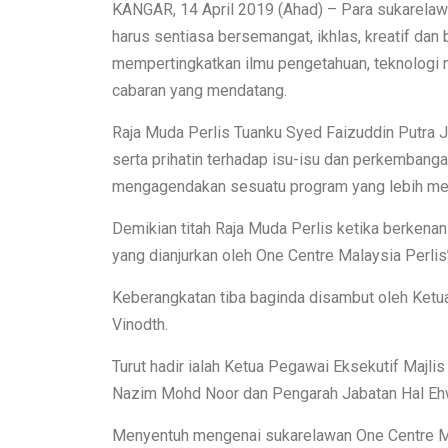
KANGAR, 14 April 2019 (Ahad) – Para sukarelawa
harus sentiasa bersemangat, ikhlas, kreatif dan
mempertingkatkan ilmu pengetahuan, teknologi
cabaran yang mendatang.
Raja Muda Perlis Tuanku Syed Faizuddin Putra Ja
serta prihatin terhadap isu-isu dan perkemba
mengagendakan sesuatu program yang lebih me
Demikian titah Raja Muda Perlis ketika berken
yang dianjurkan oleh One Centre Malaysia Perlis
Keberangkatan tiba baginda disambut oleh Ketu
Vinodth.
Turut hadir ialah Ketua Pegawai Eksekutif Majl
Nazim Mohd Noor dan Pengarah Jabatan Hal Ehw
Menyentuh mengenai sukarelawan One Centre Ma