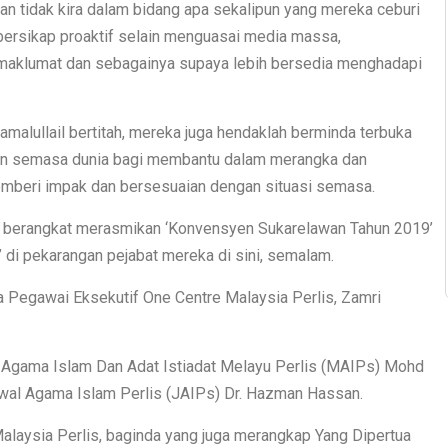
n tidak kira dalam bidang apa sekalipun yang mereka ceburi
 bersikap proaktif selain menguasai media massa,
 maklumat dan sebagainya supaya lebih bersedia menghadapi
malullail bertitah, mereka juga hendaklah berminda terbuka
ngan semasa dunia bagi membantu dalam merangka dan
mberi impak dan bersesuaian dengan situasi semasa.
an berangkat merasmikan ‘Konvensyen Sukarelawan Tahun 2019’
’ di pekarangan pejabat mereka di sini, semalam.
a Pegawai Eksekutif One Centre Malaysia Perlis, Zamri
is Agama Islam Dan Adat Istiadat Melayu Perlis (MAIPs) Mohd
al Agama Islam Perlis (JAIPs) Dr. Hazman Hassan.
laysia Perlis, baginda yang juga merangkap Yang Dipertua