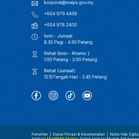
korporat@maips.gov.my
+604 979 4439
+604 978 2400
Isnin - Jumaat:
8.30 Pagi - 4:30 Petang
Rehat (Isnin - Khamis ):
1.00 Petang - 2.00 Petang
Rehat (Jumaat):
12.15Tengah Hari - 2.45 Petang
Penafian
Dasar Privasi & Keselamatan
Notis Hak Cipta
Aplikasi
MyHRMIS Mobile
: Galeri Aplikasi Mudah Alih Keraj