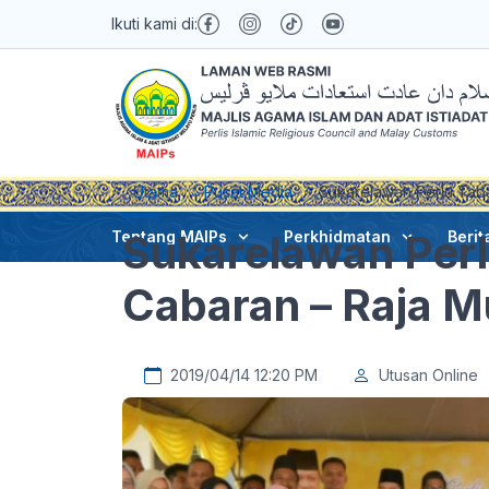
Ikuti kami di:
Utama
Pusat Media
Sukarelawan Perlu Taba
Sukarelawan Per
Tentang MAIPs
Perkhidmatan
Berit
Cabaran – Raja M
2019/04/14 12:20 PM
Utusan Online