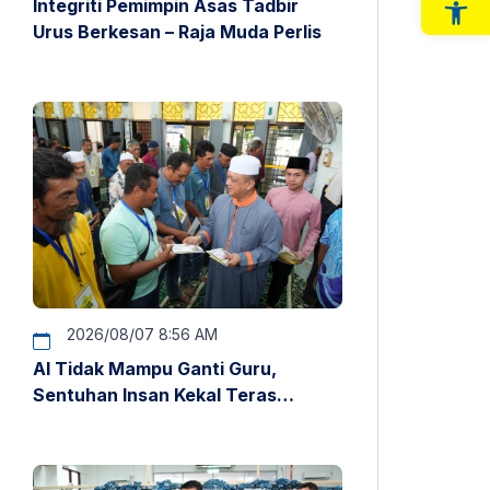
Integriti Pemimpin Asas Tadbir
Op
Urus Berkesan – Raja Muda Perlis
2026/08/07 8:56 AM
AI Tidak Mampu Ganti Guru,
Sentuhan Insan Kekal Teras
Pendidikan – Raja Muda Perlis