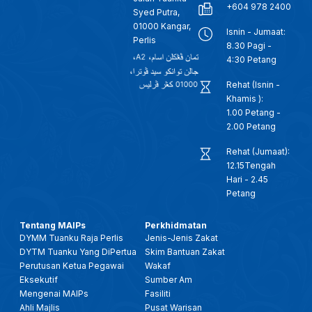
+604 978 2400
Syed Putra,
01000 Kangar,
Isnin - Jumaat:
Perlis
8.30 Pagi -
4:30 Petang
Rehat (Isnin -
Khamis ):
1.00 Petang -
2.00 Petang
Rehat (Jumaat):
12.15Tengah
Hari - 2.45
Petang
Tentang MAIPs
Perkhidmatan
DYMM Tuanku Raja Perlis
Jenis-Jenis Zakat
DYTM Tuanku Yang DiPertua
Skim Bantuan Zakat
Perutusan Ketua Pegawai
Wakaf
Eksekutif
Sumber Am
Mengenai MAIPs
Fasiliti
Ahli Majlis
Pusat Warisan