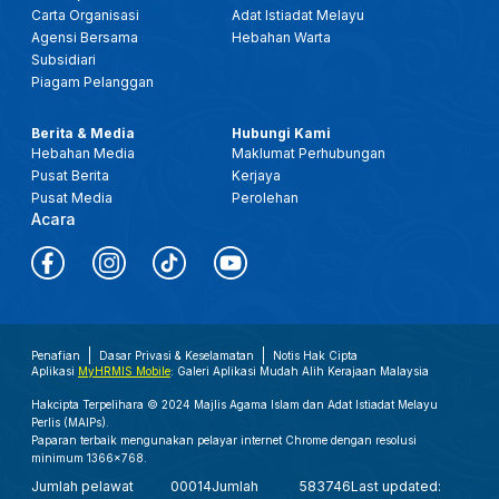
Carta Organisasi
Adat Istiadat Melayu
Agensi Bersama
Hebahan Warta
Subsidiari
Piagam Pelanggan
Berita & Media
Hubungi Kami
Hebahan Media
Maklumat Perhubungan
Pusat Berita
Kerjaya
Pusat Media
Perolehan
Acara
Penafian
Dasar Privasi & Keselamatan
Notis Hak Cipta
Aplikasi
MyHRMIS Mobile
: Galeri Aplikasi Mudah Alih Kerajaan Malaysia
Hakcipta Terpelihara © 2024 Majlis Agama Islam dan Adat Istiadat Melayu
Perlis (MAIPs).
Paparan terbaik mengunakan pelayar internet Chrome dengan resolusi
minimum 1366x768.
Jumlah pelawat
00014
Jumlah
583746
Last updated: