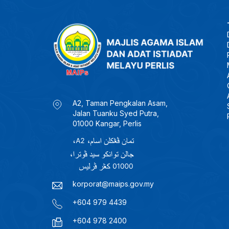
A2, Taman Pengkalan Asam,
Jalan Tuanku Syed Putra,
01000 Kangar, Perlis
korporat@maips.gov.my
+604 979 4439
+604 978 2400