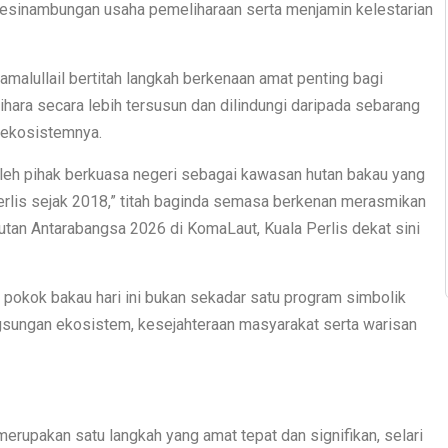
esinambungan usaha pemeliharaan serta menjamin kelestarian
malullail bertitah langkah berkenaan amat penting bagi
hara secara lebih tersusun dan dilindungi daripada sebarang
 ekosistemnya.
oleh pihak berkuasa negeri sebagai kawasan hutan bakau yang
erlis sejak 2018,” titah baginda semasa berkenan merasmikan
an Antarabangsa 2026 di KomaLaut, Kuala Perlis dekat sini
 pokok bakau hari ini bukan sekadar satu program simbolik
ngsungan ekosistem, kesejahteraan masyarakat serta warisan
erupakan satu langkah yang amat tepat dan signifikan, selari