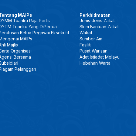
Tentang MAIPs
Perkhidmatan
DYMM Tuanku Raja Perlis
Jenis-Jenis Zakat
DYTM Tuanku Yang DiPertua
Skim Bantuan Zakat
Perutusan Ketua Pegawai Eksekutif
Wakaf
Mengenai MAIPs
Sumber Am
Ahli Majlis
Fasiliti
Carta Organisasi
Pusat Warisan
Agensi Bersama
Adat Istiadat Melayu
Subsidiari
Hebahan Warta
Piagam Pelanggan