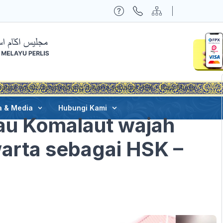
laut wajah dipertimbang diwarta sebagai HSK – Raja Muda
a & Media
Hubungi Kami
au Komalaut wajah
arta sebagai HSK –