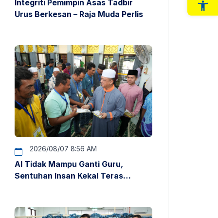
Integriti Pemimpin Asas Tadbir
Op
Urus Berkesan – Raja Muda Perlis
2026/08/07 8:56 AM
AI Tidak Mampu Ganti Guru,
Sentuhan Insan Kekal Teras
Pendidikan – Raja Muda Perlis