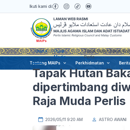
Ikuti kami di:
Utama
Pusat
Tapak Hutan Bakau Koma
Media
Perlis
Tentang MAIPs
Perkhidmatan
Berit
Tapak Hutan Bak
dipertimbang diw
Raja Muda Perlis
2026/05/11 9:20 AM
ASTRO AWANI