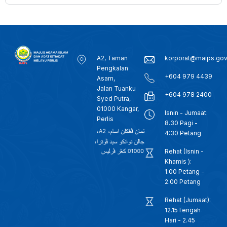
A2, Taman
korporat@maips.go
Pengkalan
+604 979 4439
Asam,
Jalan Tuanku
+604 978 2400
Syed Putra,
01000 Kangar,
Isnin - Jumaat:
Perlis
8.30 Pagi -
4:30 Petang
Rehat (Isnin -
Khamis ):
1.00 Petang -
2.00 Petang
Rehat (Jumaat):
12.15Tengah
Hari - 2.45