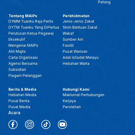
Petang
Tentang MAIPs
Perkhidmatan
DYMM Tuanku Raja Perlis
Jenis-Jenis Zakat
DYTM Tuanku Yang DiPertua
Skim Bantuan Zakat
Perutusan Ketua Pegawai
Wakaf
Eksekutif
Sumber Am
Mengenai MAIPs
Fasiliti
Ahli Majlis
Pusat Warisan
Carta Organisasi
Adat Istiadat Melayu
Agensi Bersama
Hebahan Warta
Subsidiari
Piagam Pelanggan
Berita & Media
Hubungi Kami
Hebahan Media
Maklumat Perhubungan
Pusat Berita
Kerjaya
Pusat Media
Perolehan
Acara