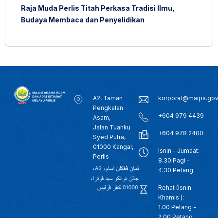
Raja Muda Perlis Titah Perkasa Tradisi Ilmu,
Budaya Membaca dan Penyelidikan
A2, Taman
korporat@maips.go
Pengkalan
+604 979 4439
Asam,
Jalan Tuanku
+604 978 2400
Syed Putra,
01000 Kangar,
Isnin - Jumaat:
Perlis
8.30 Pagi -
4:30 Petang
Rehat (Isnin -
Khamis ):
1.00 Petang -
2.00 Petang