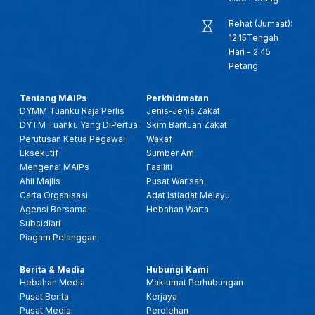
Rehat (Jumaat):
12.15Tengah
Hari - 2.45
Petang
Tentang MAIPs
Perkhidmatan
DYMM Tuanku Raja Perlis
Jenis-Jenis Zakat
DYTM Tuanku Yang DiPertua
Skim Bantuan Zakat
Perutusan Ketua Pegawai
Wakaf
Eksekutif
Sumber Am
Mengenai MAIPs
Fasiliti
Ahli Majlis
Pusat Warisan
Carta Organisasi
Adat Istiadat Melayu
Agensi Bersama
Hebahan Warta
Subsidiari
Piagam Pelanggan
Berita & Media
Hubungi Kami
Hebahan Media
Maklumat Perhubungan
Pusat Berita
Kerjaya
Pusat Media
Perolehan