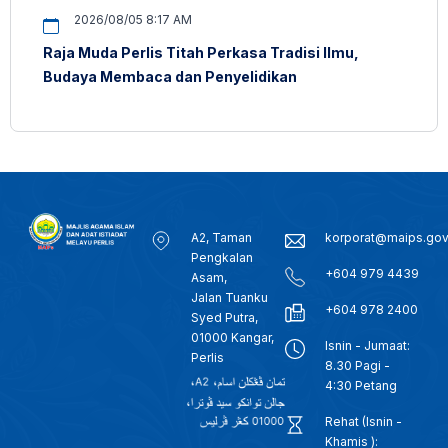
2026/08/05 8:17 AM
Raja Muda Perlis Titah Perkasa Tradisi Ilmu,
Budaya Membaca dan Penyelidikan
A2, Taman
korporat@maips.go
Pengkalan
+604 979 4439
Asam,
Jalan Tuanku
+604 978 2400
Syed Putra,
01000 Kangar,
Isnin - Jumaat:
Perlis
8.30 Pagi -
4:30 Petang
Rehat (Isnin -
Khamis ):