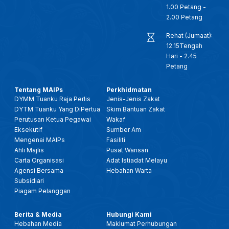
1.00 Petang -
2.00 Petang
Rehat (Jumaat):
12.15Tengah
Hari - 2.45
Petang
Tentang MAIPs
Perkhidmatan
DYMM Tuanku Raja Perlis
Jenis-Jenis Zakat
DYTM Tuanku Yang DiPertua
Skim Bantuan Zakat
Perutusan Ketua Pegawai
Wakaf
Eksekutif
Sumber Am
Mengenai MAIPs
Fasiliti
Ahli Majlis
Pusat Warisan
Carta Organisasi
Adat Istiadat Melayu
Agensi Bersama
Hebahan Warta
Subsidiari
Piagam Pelanggan
Berita & Media
Hubungi Kami
Hebahan Media
Maklumat Perhubungan