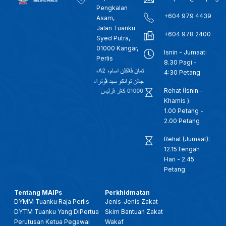
Pengkalan
+604 979 4439
Asam,
Jalan Tuanku
+604 978 2400
Syed Putra,
01000 Kangar,
Isnin - Jumaat:
Perlis
8.30 Pagi -
4:30 Petang
Rehat (Isnin -
Khamis ):
1.00 Petang -
2.00 Petang
Rehat (Jumaat):
12.15Tengah
Hari - 2.45
Petang
Tentang MAIPs
Perkhidmatan
DYMM Tuanku Raja Perlis
Jenis-Jenis Zakat
DYTM Tuanku Yang DiPertua
Skim Bantuan Zakat
Perutusan Ketua Pegawai
Wakaf