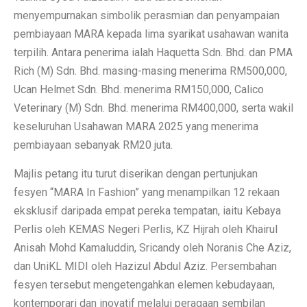
menyempurnakan simbolik perasmian dan penyampaian
pembiayaan MARA kepada lima syarikat usahawan wanita
terpilih. Antara penerima ialah Haquetta Sdn. Bhd. dan PMA
Rich (M) Sdn. Bhd. masing-masing menerima RM500,000,
Ucan Helmet Sdn. Bhd. menerima RM150,000, Calico
Veterinary (M) Sdn. Bhd. menerima RM400,000, serta wakil
keseluruhan Usahawan MARA 2025 yang menerima
pembiayaan sebanyak RM20 juta.
Majlis petang itu turut diserikan dengan pertunjukan
fesyen “MARA In Fashion” yang menampilkan 12 rekaan
eksklusif daripada empat pereka tempatan, iaitu Kebaya
Perlis oleh KEMAS Negeri Perlis, KZ Hijrah oleh Khairul
Anisah Mohd Kamaluddin, Sricandy oleh Noranis Che Aziz,
dan UniKL MIDI oleh Hazizul Abdul Aziz. Persembahan
fesyen tersebut mengetengahkan elemen kebudayaan,
kontemporari dan inovatif melalui peragaan sembilan