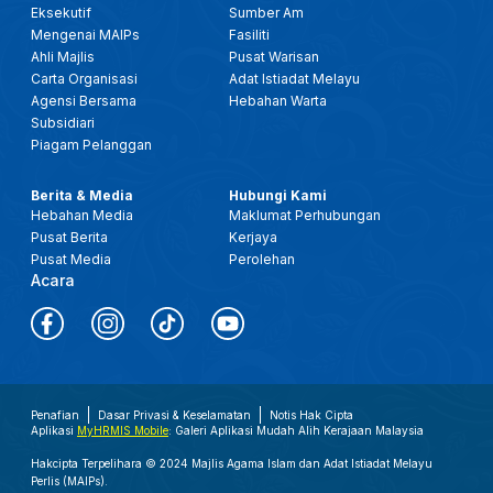
Eksekutif
Sumber Am
Mengenai MAIPs
Fasiliti
Ahli Majlis
Pusat Warisan
Carta Organisasi
Adat Istiadat Melayu
Agensi Bersama
Hebahan Warta
Subsidiari
Piagam Pelanggan
Berita & Media
Hubungi Kami
Hebahan Media
Maklumat Perhubungan
Pusat Berita
Kerjaya
Pusat Media
Perolehan
Acara
Penafian
Dasar Privasi & Keselamatan
Notis Hak Cipta
Aplikasi
MyHRMIS Mobile
: Galeri Aplikasi Mudah Alih Kerajaan Malaysia
Hakcipta Terpelihara © 2024 Majlis Agama Islam dan Adat Istiadat Melayu
Perlis (MAIPs).