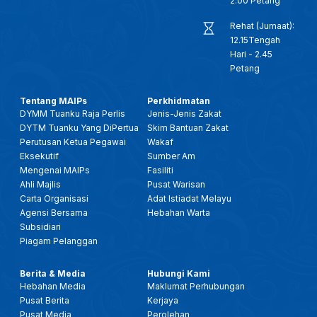
2.00 Petang
Rehat (Jumaat):
12.15Tengah
Hari - 2.45
Petang
Tentang MAIPs
Perkhidmatan
DYMM Tuanku Raja Perlis
Jenis-Jenis Zakat
DYTM Tuanku Yang DiPertua
Skim Bantuan Zakat
Perutusan Ketua Pegawai
Wakaf
Eksekutif
Sumber Am
Mengenai MAIPs
Fasiliti
Ahli Majlis
Pusat Warisan
Carta Organisasi
Adat Istiadat Melayu
Agensi Bersama
Hebahan Warta
Subsidiari
Piagam Pelanggan
Berita & Media
Hubungi Kami
Hebahan Media
Maklumat Perhubungan
Pusat Berita
Kerjaya
Pusat Media
Perolehan