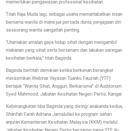
memerlukan pengawasan profesional kesihatan.
Titah Raja Muda lagi, sebagai usaha memartabatkan insan
bernama wanita di mana jua persada dunia, penjagaan diri
seseorang wanita sangatlah penting.
“Utamakan amalan gaya hidup sihat dengan mengambil
makanan yang sihat serta bersenam dan lakukan saringan
kesihatan berkala,” titah Baginda.
Baginda bertitah demikian ketika berkenan berangkat
merasmikan Webinar Yayasan Tuanku Fauziah (YTF)
bertajuk “Wanita Sihat, Anggun, Berkarisma” di Auditorium
Syed Mahmood, Jabatan Kesihatan Negeri Perlis, Kangar.
Keberangkatan tiba Baginda yang diiringi anakanda kedua,
Sharifah Farah Adriana Jamalullail ke program sehari
anjuran Kementerian Kesihatan Malaysia (KKM) melalui
Jabatan Kesihatan Negeri Perlis bersama-sama YTF itu