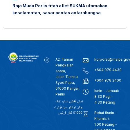
Raja Muda Perlis titah atlet SUKMA utamakan
keselamatan, sasar pentas antarabangsa
A2, Taman
korporat@maips.go
Pengkalan
+604 979 4439
Asam,
Jalan Tuanku
+604 978 2400
Syed Putra,
01000 Kangar,
Isnin - Jumaat:
Perlis
8.30 Pagi -
4:30 Petang
Rehat (Isnin -
Khamis ):
1.00 Petang -