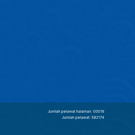
Jumlah pelawat halaman:
00019
Jumlah pelawat:
582174