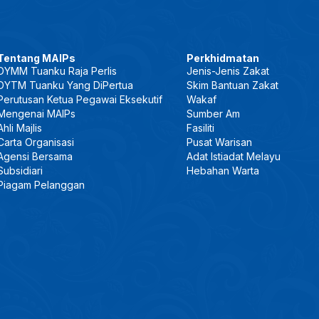
Tentang MAIPs
Perkhidmatan
DYMM Tuanku Raja Perlis
Jenis-Jenis Zakat
DYTM Tuanku Yang DiPertua
Skim Bantuan Zakat
Perutusan Ketua Pegawai Eksekutif
Wakaf
Mengenai MAIPs
Sumber Am
Ahli Majlis
Fasiliti
Carta Organisasi
Pusat Warisan
Agensi Bersama
Adat Istiadat Melayu
Subsidiari
Hebahan Warta
Piagam Pelanggan