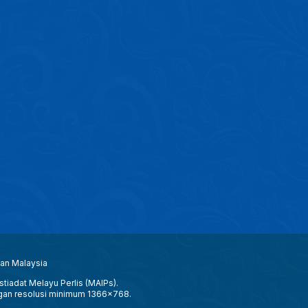
aan Malaysia
tiadat Melayu Perlis (MAIPs).
gan resolusi minimum 1366x768.