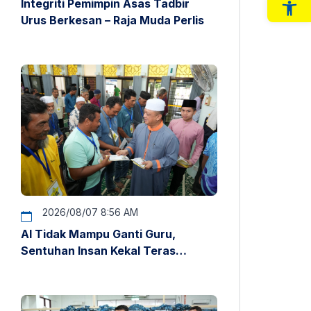
Integriti Pemimpin Asas Tadbir
Op
Urus Berkesan – Raja Muda Perlis
2026/08/07 8:56 AM
AI Tidak Mampu Ganti Guru,
Sentuhan Insan Kekal Teras
Pendidikan – Raja Muda Perlis