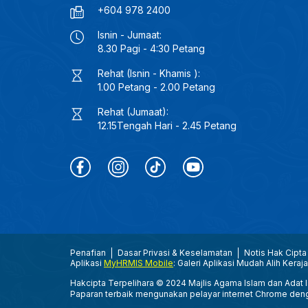
+604 978 2400
Isnin - Jumaat:
8.30 Pagi - 4:30 Petang
Rehat (Isnin - Khamis ):
1.00 Petang - 2.00 Petang
Rehat (Jumaat):
12.15Tengah Hari - 2.45 Petang
Penafian
Dasar Privasi & Keselamatan
Notis Hak Cipta
Aplikasi
MyHRMIS Mobile
: Galeri Aplikasi Mudah Alih Keraj
Hakcipta Terpelihara © 2024 Majlis Agama Islam dan Adat Is
Paparan terbaik mengunakan pelayar internet Chrome den