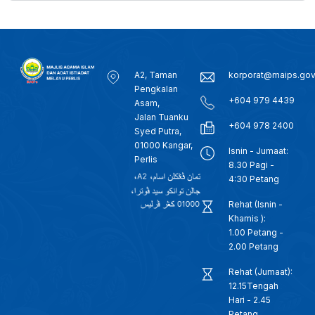
A2, Taman
korporat@maips.go
Pengkalan
+604 979 4439
Asam,
Jalan Tuanku
+604 978 2400
Syed Putra,
01000 Kangar,
Isnin - Jumaat:
Perlis
8.30 Pagi -
4:30 Petang
Rehat (Isnin -
Khamis ):
1.00 Petang -
2.00 Petang
Rehat (Jumaat):
12.15Tengah
Hari - 2.45
Petang