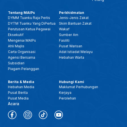
Tentang MAIPs
Perkhidmatan
DYMM Tuanku Raja Perlis
Jenis-Jenis Zakat
DYTM Tuanku Yang DiPertua
Skim Bantuan Zakat
Perutusan Ketua Pegawai
Wakaf
Eksekutif
Sumber Am
Mengenai MAIPs
Fasiliti
Ahli Majlis
Pusat Warisan
Carta Organisasi
Adat Istiadat Melayu
Agensi Bersama
Hebahan Warta
Subsidiari
Piagam Pelanggan
Berita & Media
Hubungi Kami
Hebahan Media
Maklumat Perhubungan
Pusat Berita
Kerjaya
Pusat Media
Perolehan
Acara