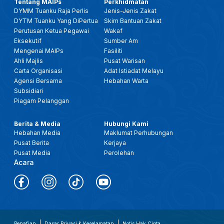
Tentang MAIPs
Perkhidmatan
DYMM Tuanku Raja Perlis
Jenis-Jenis Zakat
DYTM Tuanku Yang DiPertua
Skim Bantuan Zakat
Perutusan Ketua Pegawai
Wakaf
Eksekutif
Sumber Am
Mengenai MAIPs
Fasiliti
Ahli Majlis
Pusat Warisan
Carta Organisasi
Adat Istiadat Melayu
Agensi Bersama
Hebahan Warta
Subsidiari
Piagam Pelanggan
Berita & Media
Hubungi Kami
Hebahan Media
Maklumat Perhubungan
Pusat Berita
Kerjaya
Pusat Media
Perolehan
Acara
Penafian
Dasar Privasi & Keselamatan
Notis Hak Cipta