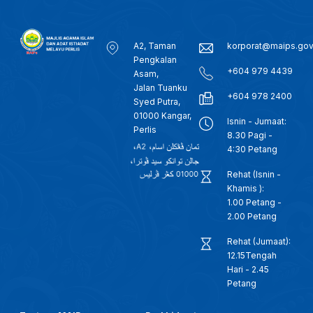
A2, Taman
korporat@maips.go
Pengkalan
+604 979 4439
Asam,
Jalan Tuanku
+604 978 2400
Syed Putra,
01000 Kangar,
Isnin - Jumaat:
Perlis
8.30 Pagi -
4:30 Petang
Rehat (Isnin -
Khamis ):
1.00 Petang -
2.00 Petang
Rehat (Jumaat):
12.15Tengah
Hari - 2.45
Petang