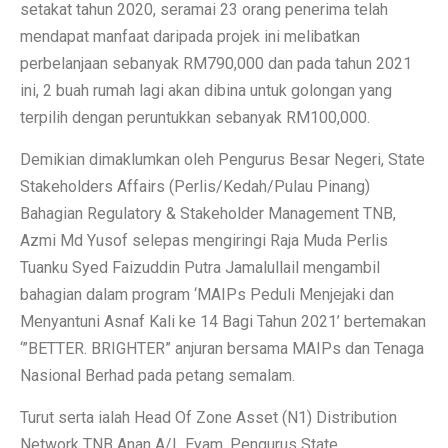
setakat tahun 2020, seramai 23 orang penerima telah
mendapat manfaat daripada projek ini melibatkan
perbelanjaan sebanyak RM790,000 dan pada tahun 2021
ini, 2 buah rumah lagi akan dibina untuk golongan yang
terpilih dengan peruntukkan sebanyak RM100,000.
Demikian dimaklumkan oleh Pengurus Besar Negeri, State
Stakeholders Affairs (Perlis/Kedah/Pulau Pinang)
Bahagian Regulatory & Stakeholder Management TNB,
Azmi Md Yusof selepas mengiringi Raja Muda Perlis
Tuanku Syed Faizuddin Putra Jamalullail mengambil
bahagian dalam program ‘MAIPs Peduli Menjejaki dan
Menyantuni Asnaf Kali ke 14 Bagi Tahun 2021’ bertemakan
‘”BETTER. BRIGHTER” anjuran bersama MAIPs dan Tenaga
Nasional Berhad pada petang semalam.
Turut serta ialah Head Of Zone Asset (N1) Distribution
Network TNB Anan A/L Eyam, Pengurus State