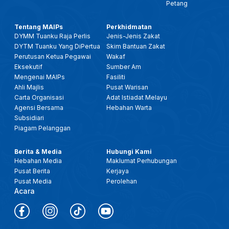
Petang
Tentang MAIPs
Perkhidmatan
DYMM Tuanku Raja Perlis
Jenis-Jenis Zakat
DYTM Tuanku Yang DiPertua
Skim Bantuan Zakat
Perutusan Ketua Pegawai
Wakaf
Eksekutif
Sumber Am
Mengenai MAIPs
Fasiliti
Ahli Majlis
Pusat Warisan
Carta Organisasi
Adat Istiadat Melayu
Agensi Bersama
Hebahan Warta
Subsidiari
Piagam Pelanggan
Berita & Media
Hubungi Kami
Hebahan Media
Maklumat Perhubungan
Pusat Berita
Kerjaya
Pusat Media
Perolehan
Acara