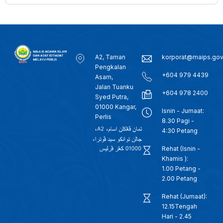
A2, Taman
korporat@maips.go
Pengkalan
+604 979 4439
Asam,
Jalan Tuanku
+604 978 2400
Syed Putra,
01000 Kangar,
Isnin - Jumaat:
Perlis
8.30 Pagi -
4:30 Petang
Rehat (Isnin -
Khamis ):
1.00 Petang -
2.00 Petang
Rehat (Jumaat):
12.15Tengah
Hari - 2.45