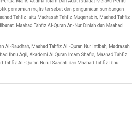
Pertua Majlis Agama Islam Dan Adat Istiadat Melayu Perlis
ik perasmian majlis tersebut dan pengurniaan sumbangan
had Tahfiz iaitu Madrasah Tahfiz Muqarrabin, Maahad Tahfiz
Lilbanat, Maahad Tahfiz Al-Quran An-Nur Diniah dan Maahad
ran Al-Raudhah, Maahad Tahfiz Al -Quran Nur Intibah, Madrasah
had Ibnu Aqil, Akademi Al Quran Imam Shafie, Maahad Tahfiz
Tahfiz Al -Qur’an Nurul Saadah dan Maahad Tahfiz Ibnu