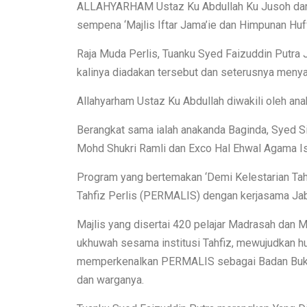
ALLAHYARHAM Ustaz Ku Abdullah Ku Jusoh dan
sempena ‘Majlis Iftar Jama’ie dan Himpunan Huff
Raja Muda Perlis, Tuanku Syed Faizuddin Putra 
kalinya diadakan tersebut dan seterusnya meny
Allahyarham Ustaz Ku Abdullah diwakili oleh an
Berangkat sama ialah anakanda Baginda, Syed Sira
Mohd Shukri Ramli dan Exco Hal Ehwal Agama I
Program yang bertemakan ‘Demi Kelestarian Tahf
Tahfiz Perlis (PERMALIS) dengan kerjasama Jab
Majlis yang disertai 420 pelajar Madrasah dan 
ukhuwah sesama institusi Tahfiz, mewujudkan h
memperkenalkan PERMALIS sebagai Badan Bukan 
dan warganya.