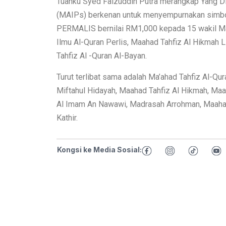
Tuanku Syed Faizuddin Putra merangkap Yang Di
(MAIPs) berkenan untuk menyempurnakan simbol
PERMALIS bernilai RM1,000 kepada 15 wakil Maa
Ilmu Al-Quran Perlis, Maahad Tahfiz Al Hikmah 
Tahfiz Al -Quran Al-Bayan.
Turut terlibat sama adalah Ma’ahad Tahfiz Al-Qu
Miftahul Hidayah, Maahad Tahfiz Al Hikmah, Maa
Al Imam An Nawawi, Madrasah Arrohman, Maahad 
Kathir.
Kongsi ke Media Sosial: