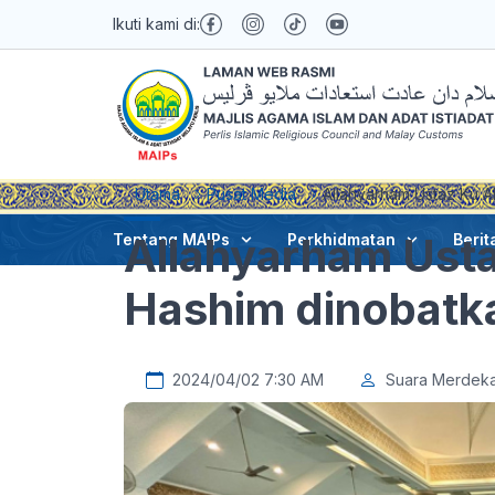
Ikuti kami di:
Utama
Pusat Media
Allahyarham Ustaz Ku A
Allahyarham Usta
Tentang MAIPs
Perkhidmatan
Berit
Hashim dinobatk
2024/04/02 7:30 AM
Suara Merdek