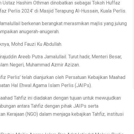
 Ustaz Hashim Othman dinobatkan sebagai Tokoh Huffaz
az Perlis 2024’ di Masjid Terapung Al-Hussain, Kuala Perlis.
Jamalullail berkenan berangkat merasmikan majlis yang julung
ampaikan anugerah-anugerah.
aknya, Mohd Fauzi Ku Abdullah.
juddin Areeb Putra Jamalullail. Turut hadir, Menteri Besar,
slam Negeri, Muhammad Azmir Azizan.
iz Perlis’ telah dianjurkan oleh Persatuan Kebajikan Maahad
atan Hal Ehwal Agama Islam Perlis (JAIPs).
Maahad Tahfiz ini diadakan dengan tujuan untuk mewujudkan
ubungan antara Tahfiz dengan pihak JAIPs serta
Kerajaan (NGO) dalam menjaga kebajikan Tahfiz, institusi