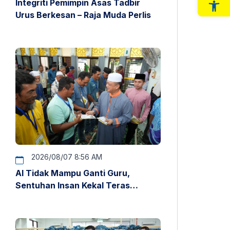
Integriti Pemimpin Asas Tadbir
Op
Urus Berkesan – Raja Muda Perlis
2026/08/07 8:56 AM
AI Tidak Mampu Ganti Guru,
Sentuhan Insan Kekal Teras
Pendidikan – Raja Muda Perlis