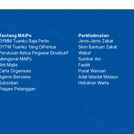
Tentang MAIPs
Perkhidmatan
DYMM Tuanku Raja Perlis
Jenis-Jenis Zakat
DYTM Tuanku Yang DiPertua
Skim Bantuan Zakat
Perutusan Ketua Pegawai Eksekutif
Wakaf
Mengenai MAIPs
Sumber Am
Ahli Majlis
Fasiliti
Carta Organisasi
Pusat Warisan
Agensi Bersama
Adat Istiadat Melayu
Subsidiari
Hebahan Warta
Piagam Pelanggan