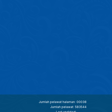
Jumlah pelawat halaman:
00038
Jumlah pelawat:
583544
Last updated: