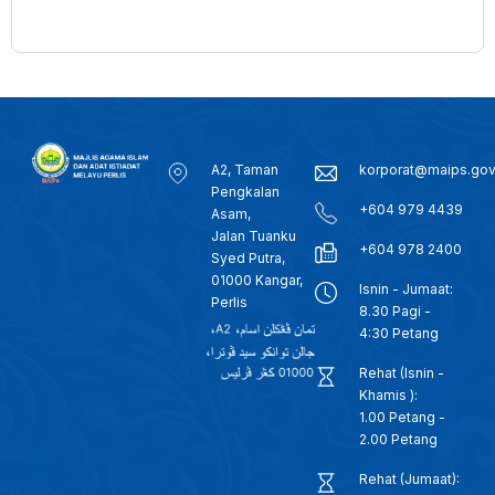
A2, Taman
korporat@maips.go
Pengkalan
+604 979 4439
Asam,
Jalan Tuanku
+604 978 2400
Syed Putra,
01000 Kangar,
Isnin - Jumaat:
Perlis
8.30 Pagi -
4:30 Petang
Rehat (Isnin -
Khamis ):
1.00 Petang -
2.00 Petang
Rehat (Jumaat):