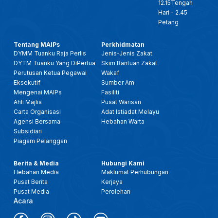
12.15Tengah
Hari - 2.45
Petang
Tentang MAIPs
Perkhidmatan
DYMM Tuanku Raja Perlis
Jenis-Jenis Zakat
DYTM Tuanku Yang DiPertua
Skim Bantuan Zakat
Perutusan Ketua Pegawai
Wakaf
Eksekutif
Sumber Am
Mengenai MAIPs
Fasiliti
Ahli Majlis
Pusat Warisan
Carta Organisasi
Adat Istiadat Melayu
Agensi Bersama
Hebahan Warta
Subsidiari
Piagam Pelanggan
Berita & Media
Hubungi Kami
Hebahan Media
Maklumat Perhubungan
Pusat Berita
Kerjaya
Pusat Media
Perolehan
Acara