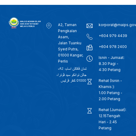
A2, Taman
korporat@maips.go
Pengkalan
+604 979 4439
Asam,
Jalan Tuanku
+604 978 2400
Syed Putra,
01000 Kangar,
Isnin - Jumaat:
Perlis
8.30 Pagi -
4:30 Petang
Rehat (Isnin -
Khamis ):
1.00 Petang -
2.00 Petang
Rehat (Jumaat):
12.15Tengah
Hari - 2.45
Petang