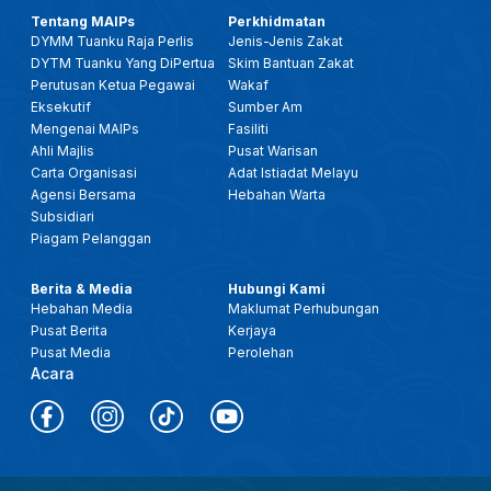
Tentang MAIPs
Perkhidmatan
DYMM Tuanku Raja Perlis
Jenis-Jenis Zakat
DYTM Tuanku Yang DiPertua
Skim Bantuan Zakat
Perutusan Ketua Pegawai
Wakaf
Eksekutif
Sumber Am
Mengenai MAIPs
Fasiliti
Ahli Majlis
Pusat Warisan
Carta Organisasi
Adat Istiadat Melayu
Agensi Bersama
Hebahan Warta
Subsidiari
Piagam Pelanggan
Berita & Media
Hubungi Kami
Hebahan Media
Maklumat Perhubungan
Pusat Berita
Kerjaya
Pusat Media
Perolehan
Acara