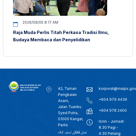
2026/08/05 8:17 AM
Raja Muda Perlis Titah Perkasa Tradisi Ilmu,
Budaya Membaca dan Penyelidikan
A2, Taman
korporat@maips.go
Pengkalan
+604 979 4439
Asam,
Jalan Tuanku
+604 978 2400
Syed Putra,
01000 Kangar,
Isnin - Jumaat:
Perlis
8.30 Pagi -
4:30 Petang