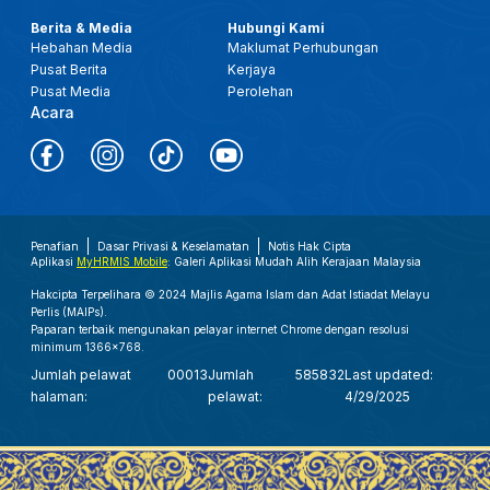
Berita & Media
Hubungi Kami
Hebahan Media
Maklumat Perhubungan
Pusat Berita
Kerjaya
Pusat Media
Perolehan
Acara
Penafian
Dasar Privasi & Keselamatan
Notis Hak Cipta
Aplikasi
MyHRMIS Mobile
: Galeri Aplikasi Mudah Alih Kerajaan Malaysia
Hakcipta Terpelihara © 2024 Majlis Agama Islam dan Adat Istiadat Melayu
Perlis (MAIPs).
Paparan terbaik mengunakan pelayar internet Chrome dengan resolusi
minimum 1366x768.
Jumlah pelawat
00013
Jumlah
585832
Last updated:
halaman:
pelawat:
4/29/2025