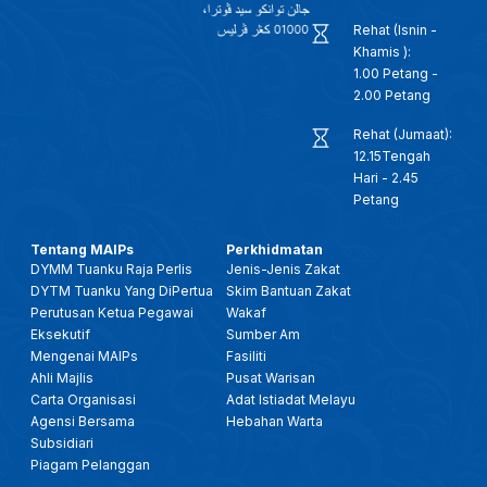
Rehat (Isnin -
Khamis ):
1.00 Petang -
2.00 Petang
Rehat (Jumaat):
12.15Tengah
Hari - 2.45
Petang
Tentang MAIPs
Perkhidmatan
DYMM Tuanku Raja Perlis
Jenis-Jenis Zakat
DYTM Tuanku Yang DiPertua
Skim Bantuan Zakat
Perutusan Ketua Pegawai
Wakaf
Eksekutif
Sumber Am
Mengenai MAIPs
Fasiliti
Ahli Majlis
Pusat Warisan
Carta Organisasi
Adat Istiadat Melayu
Agensi Bersama
Hebahan Warta
Subsidiari
Piagam Pelanggan