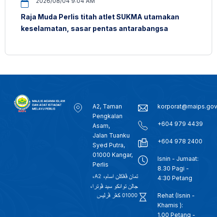
2026/08/04 9:04 AM
Raja Muda Perlis titah atlet SUKMA utamakan
keselamatan, sasar pentas antarabangsa
A2, Taman
korporat@maips.go
Pengkalan
+604 979 4439
Asam,
Jalan Tuanku
+604 978 2400
Syed Putra,
01000 Kangar,
Isnin - Jumaat:
Perlis
8.30 Pagi -
4:30 Petang
Rehat (Isnin -
Khamis ):
1.00 Petang -