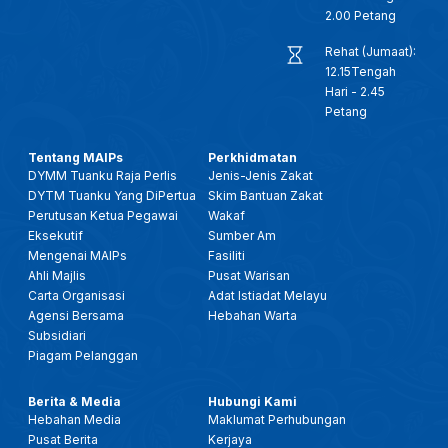
2.00 Petang
Rehat (Jumaat):
12.15Tengah
Hari - 2.45
Petang
Tentang MAIPs
Perkhidmatan
DYMM Tuanku Raja Perlis
Jenis-Jenis Zakat
DYTM Tuanku Yang DiPertua
Skim Bantuan Zakat
Perutusan Ketua Pegawai
Wakaf
Eksekutif
Sumber Am
Mengenai MAIPs
Fasiliti
Ahli Majlis
Pusat Warisan
Carta Organisasi
Adat Istiadat Melayu
Agensi Bersama
Hebahan Warta
Subsidiari
Piagam Pelanggan
Berita & Media
Hubungi Kami
Hebahan Media
Maklumat Perhubungan
Pusat Berita
Kerjaya