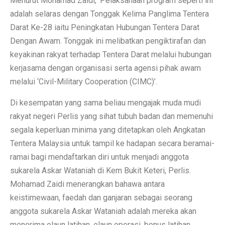
Menurut Mohamad Zaidi, ‘Pelaksanaan program seperti ini
adalah selaras dengan Tonggak Kelima Panglima Tentera
Darat Ke-28 iaitu Peningkatan Hubungan Tentera Darat
Dengan Awam. Tonggak ini melibatkan pengiktirafan dan
keyakinan rakyat terhadap Tentera Darat melalui hubungan
kerjasama dengan organisasi serta agensi pihak awam
melalui ‘Civil-Military Cooperation (CIMC)’.
Di kesempatan yang sama beliau mengajak muda mudi
rakyat negeri Perlis yang sihat tubuh badan dan memenuhi
segala keperluan minima yang ditetapkan oleh Angkatan
Tentera Malaysia untuk tampil ke hadapan secara beramai-
ramai bagi mendaftarkan diri untuk menjadi anggota
sukarela Askar Wataniah di Kem Bukit Keteri, Perlis.
Mohamad Zaidi menerangkan bahawa antara
keistimewaan, faedah dan ganjaran sebagai seorang
anggota sukarela Askar Wataniah adalah mereka akan
menerima elaun latihan, elaun operasi, bonus latihan