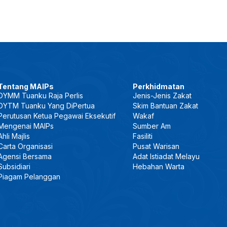
Tentang MAIPs
Perkhidmatan
DYMM Tuanku Raja Perlis
Jenis-Jenis Zakat
DYTM Tuanku Yang DiPertua
Skim Bantuan Zakat
Perutusan Ketua Pegawai Eksekutif
Wakaf
Mengenai MAIPs
Sumber Am
Ahli Majlis
Fasiliti
Carta Organisasi
Pusat Warisan
Agensi Bersama
Adat Istiadat Melayu
Subsidiari
Hebahan Warta
Piagam Pelanggan