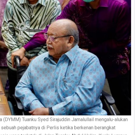
ia (DYMM) Tuanku Syed Sirajuddin Jamalullail mengalu-alukan
sebuah pejabatnya di Perlis ketika berkenan berangkat