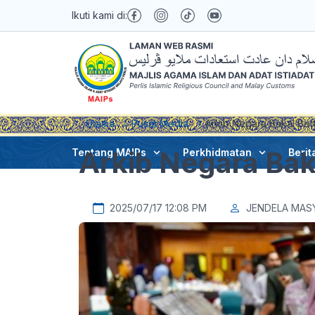
Ikuti kami di:
Utama
Pusat Media
Arkib Negara Bakal Bert
Arkib Negara Baka
Tentang MAIPs
Perkhidmatan
Berit
2025/07/17 12:08 PM
JENDELA MAS