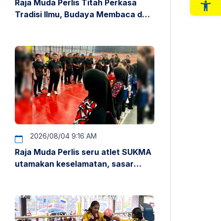
Raja Muda Perlis Titah Perkasa
Op
Tradisi Ilmu, Budaya Membaca dan
Penyelidikan
2026/08/04 9:16 AM
Raja Muda Perlis seru atlet SUKMA
utamakan keselamatan, sasar
pentas antarabangsa