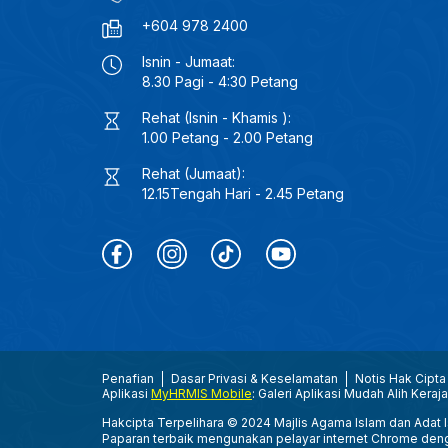
+604 978 2400
Isnin - Jumaat:
8.30 Pagi - 4:30 Petang
Rehat (Isnin - Khamis ):
1.00 Petang - 2.00 Petang
Rehat (Jumaat):
12.15Tengah Hari - 2.45 Petang
Penafian
Dasar Privasi & Keselamatan
Notis Hak Cipta
Aplikasi
MyHRMIS Mobile
: Galeri Aplikasi Mudah Alih Keraj
Hakcipta Terpelihara © 2024 Majlis Agama Islam dan Adat Is
Paparan terbaik mengunakan pelayar internet Chrome den