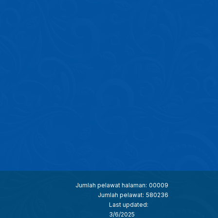
Jumlah pelawat halaman:
00009
Jumlah pelawat:
580236
Last updated:
3/6/2025