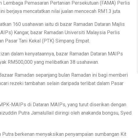
an Lembaga Pemasaran Pertanian Persekutuan (FAMA) Perlis
ini berjaya mencatatkan nilai jualan mencecah RM1.3 juta.
tkan 160 usahawan iaitu di bazar Ramadan Dataran Majlis
AIPs) Kangar, bazar Ramadan Universiti Malaysia Perlis
n Pasar Tani Kekal (PTK) Simpang Empat.
izan dalam kenyataannya, bazar Ramadan Dataran MAIPs
banyak RM500,000 yang melibatkan 38 usahawan.
azaar Ramadan sepanjang bulan Ramadan ini bagi memberi
i rezeki tambahan selain daripada terlibat dalam Pasar
K-MAIPs di Dataran MAIPs, yang turut diserikan dengan
zuddin Putra Jamalullail diiringi oleh anakanda bongsu, Syed
n Putra berkenan menyaksikan penyampaian sumbangan Kit