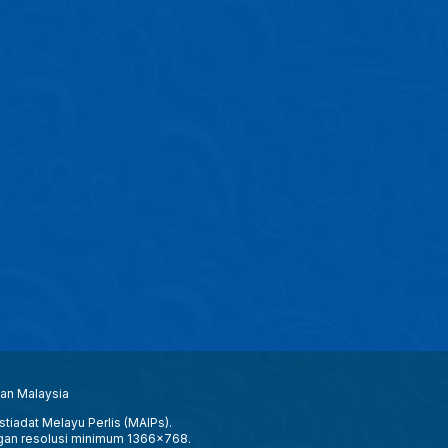
aan Malaysia
tiadat Melayu Perlis (MAIPs).
gan resolusi minimum 1366x768.