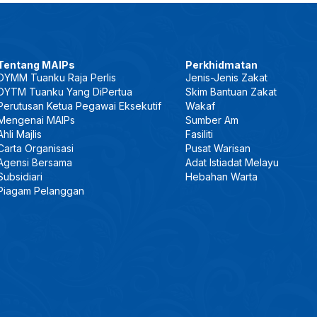
Tentang MAIPs
Perkhidmatan
DYMM Tuanku Raja Perlis
Jenis-Jenis Zakat
DYTM Tuanku Yang DiPertua
Skim Bantuan Zakat
Perutusan Ketua Pegawai Eksekutif
Wakaf
Mengenai MAIPs
Sumber Am
Ahli Majlis
Fasiliti
Carta Organisasi
Pusat Warisan
Agensi Bersama
Adat Istiadat Melayu
Subsidiari
Hebahan Warta
Piagam Pelanggan