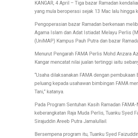
KANGAR, 4 April – Tiga bazar Ramadan kendali
yang mula beroperasi sejak 13 Mac lalu hingga k
Pengoperasian bazar Ramadan berkenaan meliba
Agama Islam dan Adat Istiadat Melayu Perlis (M
(UniMAP) Kampus Pauh Putra dan bazar Ramada
Menurut Pengarah FAMA Perlis Mohd Anzara Az
Kangar mencatat nilai jualan tertinggi iaitu se
“Usaha dilaksanakan FAMA dengan pembukaan B
peluang kepada usahawan bimbingan FAMA mencar
Tani,” katanya.
Pada Program Sentuhan Kasih Ramadan FAMA-MP
keberangkatan Raja Muda Perlis, Tuanku Syed Fai
Sirajuddin Areeb Putra Jamalullail.
Bersempena program itu, Tuanku Syed Faizuddi