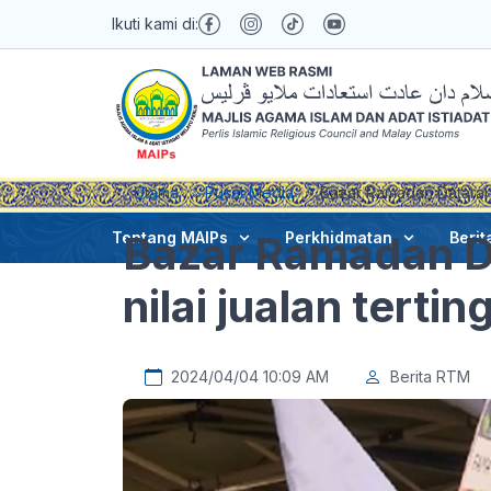
Ikuti kami di:
Utama
Pusat Media
Bazar Ramadan Dataran M
Bazar Ramadan D
Tentang MAIPs
Perkhidmatan
Berit
nilai jualan tertin
2024/04/04 10:09 AM
Berita RTM