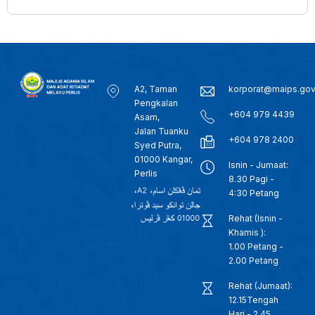
A2, Taman
korporat@maips.go
Pengkalan
+604 979 4439
Asam,
Jalan Tuanku
+604 978 2400
Syed Putra,
01000 Kangar,
Isnin - Jumaat:
Perlis
8.30 Pagi -
4:30 Petang
Rehat (Isnin -
Khamis ):
1.00 Petang -
2.00 Petang
Rehat (Jumaat):
12.15Tengah
Hari - 2.45