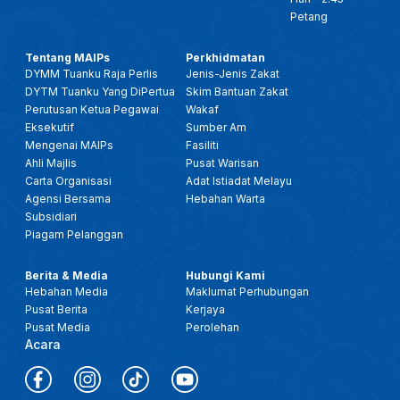
Petang
Tentang MAIPs
Perkhidmatan
DYMM Tuanku Raja Perlis
Jenis-Jenis Zakat
DYTM Tuanku Yang DiPertua
Skim Bantuan Zakat
Perutusan Ketua Pegawai
Wakaf
Eksekutif
Sumber Am
Mengenai MAIPs
Fasiliti
Ahli Majlis
Pusat Warisan
Carta Organisasi
Adat Istiadat Melayu
Agensi Bersama
Hebahan Warta
Subsidiari
Piagam Pelanggan
Berita & Media
Hubungi Kami
Hebahan Media
Maklumat Perhubungan
Pusat Berita
Kerjaya
Pusat Media
Perolehan
Acara