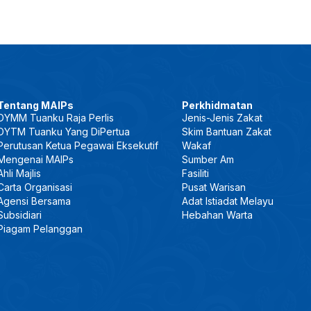
Tentang MAIPs
Perkhidmatan
DYMM Tuanku Raja Perlis
Jenis-Jenis Zakat
DYTM Tuanku Yang DiPertua
Skim Bantuan Zakat
Perutusan Ketua Pegawai Eksekutif
Wakaf
Mengenai MAIPs
Sumber Am
Ahli Majlis
Fasiliti
Carta Organisasi
Pusat Warisan
Agensi Bersama
Adat Istiadat Melayu
Subsidiari
Hebahan Warta
Piagam Pelanggan