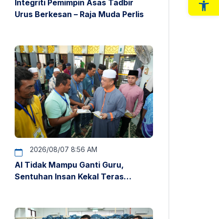
Integriti Pemimpin Asas Tadbir
Op
Urus Berkesan – Raja Muda Perlis
2026/08/07 8:56 AM
AI Tidak Mampu Ganti Guru,
Sentuhan Insan Kekal Teras
Pendidikan – Raja Muda Perlis