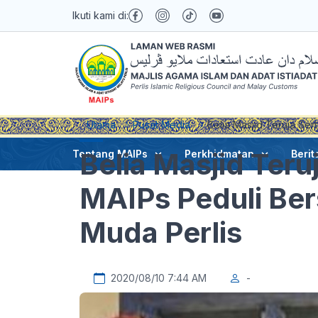
Ikuti kami di:
Utama
Pusat Media
Belia Masjid Teruja Se
Belia Masjid Teru
Tentang MAIPs
Perkhidmatan
Berit
MAIPs Peduli Be
Muda Perlis
2020/08/10 7:44 AM
-