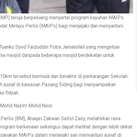
 (BMP) teruja berpeluang menyertai program kayuhan MAIPs
iadat Melayu Perlis (MAIPs) bagi menjejaki dan menyantuni
 Tuanku Syed Faizuddin Putra Jamalullail yang mengetuai
lia masjid daripada beberapa masjid berdekatan untuk
 10km tersebut bermula dan berakhir di perkarangan Sekolah
ah asnaf di kawasan Pasang Siding bagi menyampaikan
s fidyah.
j Mohd Nazim Mohd Noor.
 Perlis (BM), Anaqei Zakwan Saifol Zairy, melahirkan rasa
 program berkenaan sekaligus dapat melihat dengan lebih dekat
ksanakan MAIPs dalam menjejaki san menyantuni asnaf di