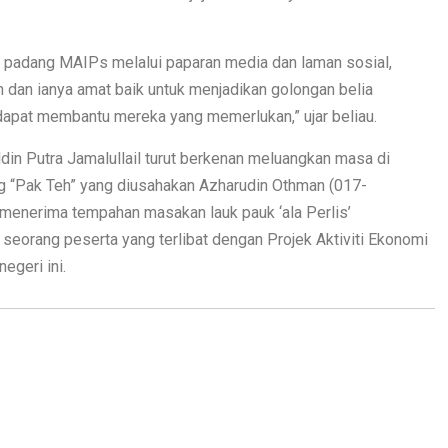
un padang MAIPs melalui paparan media dan laman sosial,
n dan ianya amat baik untuk menjadikan golongan belia
dapat membantu mereka yang memerlukan,” ujar beliau.
in Putra Jamalullail turut berkenan meluangkan masa di
g “Pak Teh” yang diusahakan Azharudin Othman (017-
menerima tempahan masakan lauk pauk ‘ala Perlis’
seorang peserta yang terlibat dengan Projek Aktiviti Ekonomi
geri ini.