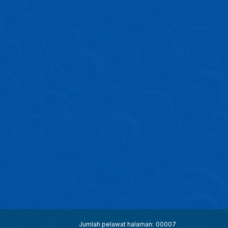
Jumlah pelawat halaman:
00007