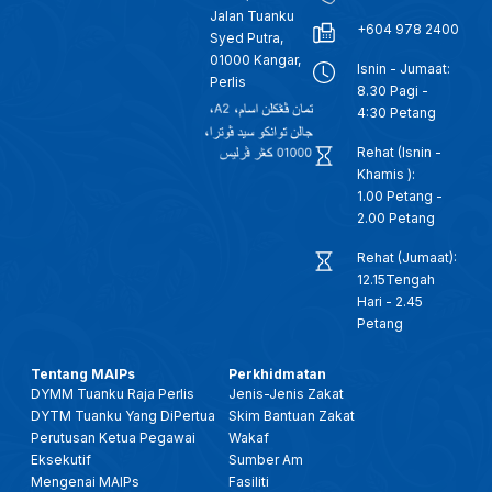
Jalan Tuanku
+604 978 2400
Syed Putra,
01000 Kangar,
Isnin - Jumaat:
Perlis
8.30 Pagi -
4:30 Petang
Rehat (Isnin -
Khamis ):
1.00 Petang -
2.00 Petang
Rehat (Jumaat):
12.15Tengah
Hari - 2.45
Petang
Tentang MAIPs
Perkhidmatan
DYMM Tuanku Raja Perlis
Jenis-Jenis Zakat
DYTM Tuanku Yang DiPertua
Skim Bantuan Zakat
Perutusan Ketua Pegawai
Wakaf
Eksekutif
Sumber Am
Mengenai MAIPs
Fasiliti