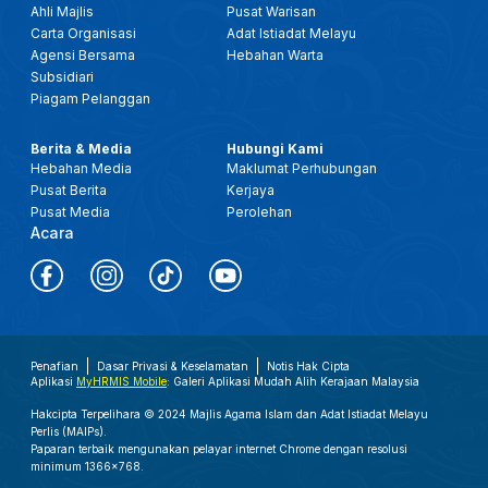
Ahli Majlis
Pusat Warisan
Carta Organisasi
Adat Istiadat Melayu
Agensi Bersama
Hebahan Warta
Subsidiari
Piagam Pelanggan
Berita & Media
Hubungi Kami
Hebahan Media
Maklumat Perhubungan
Pusat Berita
Kerjaya
Pusat Media
Perolehan
Acara
Penafian
Dasar Privasi & Keselamatan
Notis Hak Cipta
Aplikasi
MyHRMIS Mobile
: Galeri Aplikasi Mudah Alih Kerajaan Malaysia
Hakcipta Terpelihara © 2024 Majlis Agama Islam dan Adat Istiadat Melayu
Perlis (MAIPs).
Paparan terbaik mengunakan pelayar internet Chrome dengan resolusi
minimum 1366x768.