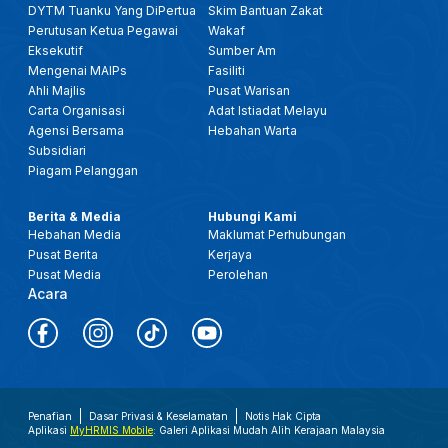
DYTM Tuanku Yang DiPertua
Skim Bantuan Zakat
Perutusan Ketua Pegawai
Wakaf
Eksekutif
Sumber Am
Mengenai MAIPs
Fasiliti
Ahli Majlis
Pusat Warisan
Carta Organisasi
Adat Istiadat Melayu
Agensi Bersama
Hebahan Warta
Subsidiari
Piagam Pelanggan
Berita & Media
Hubungi Kami
Hebahan Media
Maklumat Perhubungan
Pusat Berita
Kerjaya
Pusat Media
Perolehan
Acara
Penafian
Dasar Privasi & Keselamatan
Notis Hak Cipta
Aplikasi
MyHRMIS Mobile
: Galeri Aplikasi Mudah Alih Kerajaan Malaysia