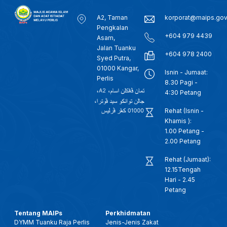
A2, Taman
korporat@maips.go
Pengkalan
+604 979 4439
Asam,
Jalan Tuanku
+604 978 2400
Syed Putra,
01000 Kangar,
Isnin - Jumaat:
Perlis
8.30 Pagi -
4:30 Petang
Rehat (Isnin -
Khamis ):
1.00 Petang -
2.00 Petang
Rehat (Jumaat):
12.15Tengah
Hari - 2.45
Petang
Tentang MAIPs
Perkhidmatan
DYMM Tuanku Raja Perlis
Jenis-Jenis Zakat