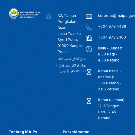
A2, Taman
korporat@maips.go
Pengkalan
+604 979 4439
Asam,
Jalan Tuanku
+604 978 2400
Syed Putra,
01000 Kangar,
Isnin - Jumaat:
Perlis
8.30 Pagi -
4:30 Petang
Rehat (Isnin -
Khamis ):
1.00 Petang -
2.00 Petang
Rehat (Jumaat):
12.15Tengah
Hari - 2.45
Petang
Tentang MAIPs
Perkhidmatan