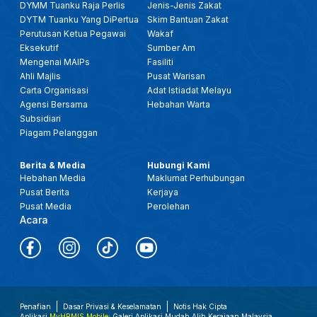
DYMM Tuanku Raja Perlis
Jenis-Jenis Zakat
DYTM Tuanku Yang DiPertua
Skim Bantuan Zakat
Perutusan Ketua Pegawai
Wakaf
Eksekutif
Sumber Am
Mengenai MAIPs
Fasiliti
Ahli Majlis
Pusat Warisan
Carta Organisasi
Adat Istiadat Melayu
Agensi Bersama
Hebahan Warta
Subsidiari
Piagam Pelanggan
Berita & Media
Hubungi Kami
Hebahan Media
Maklumat Perhubungan
Pusat Berita
Kerjaya
Pusat Media
Perolehan
Acara
Penafian
Dasar Privasi & Keselamatan
Notis Hak Cipta
Aplikasi
MyHRMIS Mobile
: Galeri Aplikasi Mudah Alih Kerajaan Malaysia