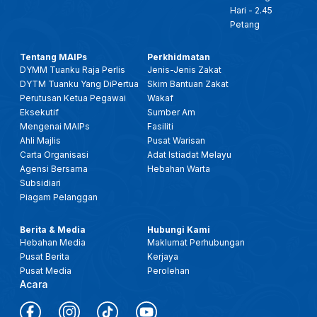
Hari - 2.45
Petang
Tentang MAIPs
Perkhidmatan
DYMM Tuanku Raja Perlis
Jenis-Jenis Zakat
DYTM Tuanku Yang DiPertua
Skim Bantuan Zakat
Perutusan Ketua Pegawai
Wakaf
Eksekutif
Sumber Am
Mengenai MAIPs
Fasiliti
Ahli Majlis
Pusat Warisan
Carta Organisasi
Adat Istiadat Melayu
Agensi Bersama
Hebahan Warta
Subsidiari
Piagam Pelanggan
Berita & Media
Hubungi Kami
Hebahan Media
Maklumat Perhubungan
Pusat Berita
Kerjaya
Pusat Media
Perolehan
Acara