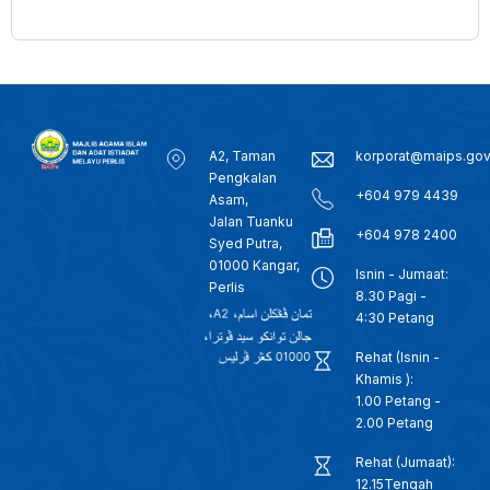
A2, Taman
korporat@maips.go
Pengkalan
+604 979 4439
Asam,
Jalan Tuanku
+604 978 2400
Syed Putra,
01000 Kangar,
Isnin - Jumaat:
Perlis
8.30 Pagi -
4:30 Petang
Rehat (Isnin -
Khamis ):
1.00 Petang -
2.00 Petang
Rehat (Jumaat):
12.15Tengah