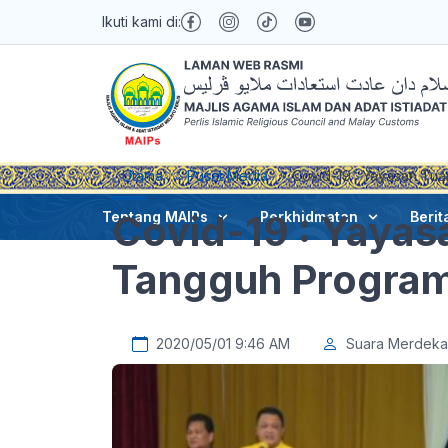
Ikuti kami di:
Utama
Pusat Media
Covid-19 : Yayasan Tua
Covid-19 : Yayas
Tentang MAIPs
Perkhidmatan
Berit
Tangguh Program 
2020/05/01 9:46 AM
Suara Merdeka