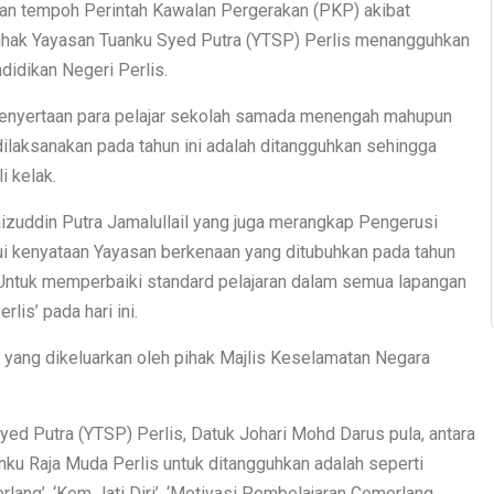
an tempoh Perintah Kawalan Pergerakan (PKP) akibat
ihak Yayasan Tuanku Syed Putra (YTSP) Perlis menangguhkan
idikan Negeri Perlis.
penyertaan para pelajar sekolah samada menengah mahupun
 dilaksanakan pada tahun ini adalah ditangguhkan sehingga
i kelak.
aizuddin Putra Jamalullail yang juga merangkap Pengerusi
ui kenyataan Yayasan berkenaan yang ditubuhkan pada tahun
Untuk memperbaiki standard pelajaran dalam semua lapangan
lis’ pada hari ini.
n yang dikeluarkan oleh pihak Majlis Keselamatan Negara
ed Putra (YTSP) Perlis, Datuk Johari Mohd Darus pula, antara
anku Raja Muda Perlis untuk ditangguhkan adalah seperti
lang’, ‘Kem Jati Diri’, ‘Motivasi Pembelajaran Cemerlang