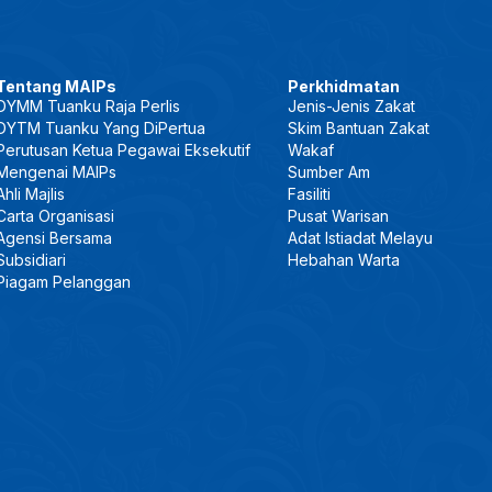
Tentang MAIPs
Perkhidmatan
DYMM Tuanku Raja Perlis
Jenis-Jenis Zakat
DYTM Tuanku Yang DiPertua
Skim Bantuan Zakat
Perutusan Ketua Pegawai Eksekutif
Wakaf
Mengenai MAIPs
Sumber Am
Ahli Majlis
Fasiliti
Carta Organisasi
Pusat Warisan
Agensi Bersama
Adat Istiadat Melayu
Subsidiari
Hebahan Warta
Piagam Pelanggan