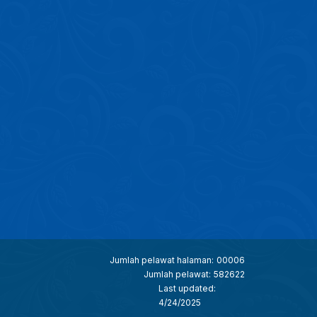
Jumlah pelawat halaman:
00006
Jumlah pelawat:
582622
Last updated:
4/24/2025