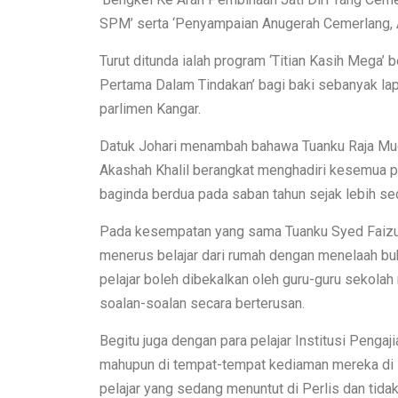
SPM’ serta ‘Penyampaian Anugerah Cemerlang, A
Turut ditunda ialah program ‘Titian Kasih Mega’ 
Pertama Dalam Tindakan’ bagi baki sebanyak la
parlimen Kangar.
Datuk Johari menambah bahawa Tuanku Raja Muda
Akashah Khalil berangkat menghadiri kesemua p
baginda berdua pada saban tahun sejak lebih sed
Pada kesempatan yang sama Tuanku Syed Faizuddi
menerus belajar dari rumah dengan menelaah buku
pelajar boleh dibekalkan oleh guru-guru sekolah
soalan-soalan secara berterusan.
Begitu juga dengan para pelajar Institusi Pengaj
mahupun di tempat-tempat kediaman mereka di l
pelajar yang sedang menuntut di Perlis dan tid