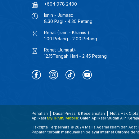
+604 978 2400
Isnin - Jumaat:
8.30 Pagi - 4:30 Petang
Rehat (Isnin - Khamis ):
1.00 Petang - 2.00 Petang
Rehat (Jumaat):
12.15Tengah Hari - 2.45 Petang
Penafian
Dasar Privasi & Keselamatan
Notis Hak Cipta
Aplikasi
MyHRMIS Mobile
: Galeri Aplikasi Mudah Alih Keraj
Hakcipta Terpelihara © 2024 Majlis Agama Islam dan Adat Is
Paparan terbaik mengunakan pelayar internet Chrome den