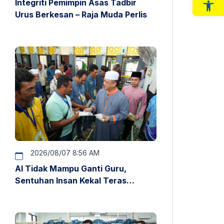
Integriti Pemimpin Asas Tadbir
Op
Urus Berkesan – Raja Muda Perlis
2026/08/07 8:56 AM
AI Tidak Mampu Ganti Guru,
Sentuhan Insan Kekal Teras
Pendidikan – Raja Muda Perlis