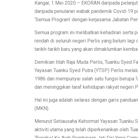
Kangar, 1 Mei 2020 – EKORAN daripada pelanjut
daripada penularan wabak pandemik Covid-19 p
‘Semua Program’ dengan kerjasama Jabatan Pend
Semua program ini melibatkan kehadiran serta 
rendah di seluruh negeri Perlis yang belum lagi
tarikh-tarikh baru yang akan dimaklumkan kembal
Demikian titah Raja Muda Perlis, Tuanku Syed F
Yayasan Tuanku Syed Putra (YTSP) Perlis melal
1986 dan mempunyai salah satu fungsi berupa ‘
dan meninggikan taraf kehidupan rakyat negeri Per
Hal ini juga adalah selaras dengan garis pandua
(MKN).
Menurut Setiausaha Kehormat Yayasan Tuanku Sy
aktiviti utama yang telah diperkenankan oleh Tu
‘Bengkel Ke Arah Pembinaan Jati Diri Yang Cemer