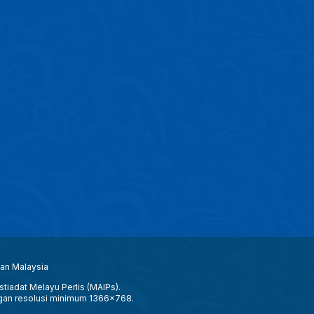
aan Malaysia
tiadat Melayu Perlis (MAIPs).
gan resolusi minimum 1366x768.