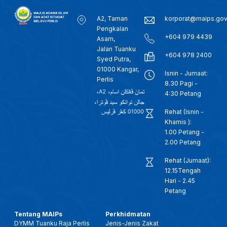
A2, Taman
korporat@maips.go
Pengkalan
+604 979 4439
Asam,
Jalan Tuanku
+604 978 2400
Syed Putra,
01000 Kangar,
Isnin - Jumaat:
Perlis
8.30 Pagi -
4:30 Petang
Rehat (Isnin -
Khamis ):
1.00 Petang -
2.00 Petang
Rehat (Jumaat):
12.15Tengah
Hari - 2.45
Petang
Tentang MAIPs
Perkhidmatan
DYMM Tuanku Raja Perlis
Jenis-Jenis Zakat