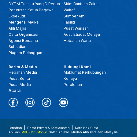
DYTM Tuanku Yang DiPertua
Skim Bantuan Zakat
Perutusan Ketua Pegawai
Wakaf
Eksekutif
Sumber Am
Mengenai MAIPs
Fasiliti
Ahli Majlis
Pusat Warisan
Carta Organisasi
Adat Istiadat Melayu
Agensi Bersama
Hebahan Warta
Subsidiari
Piagam Pelanggan
Berita & Media
Hubungi Kami
Hebahan Media
Maklumat Perhubungan
Pusat Berita
Kerjaya
Pusat Media
Perolehan
Acara
Penafian
Dasar Privasi & Keselamatan
Notis Hak Cipta
Aplikasi
MyHRMIS Mobile
: Galeri Aplikasi Mudah Alih Kerajaan Malaysia