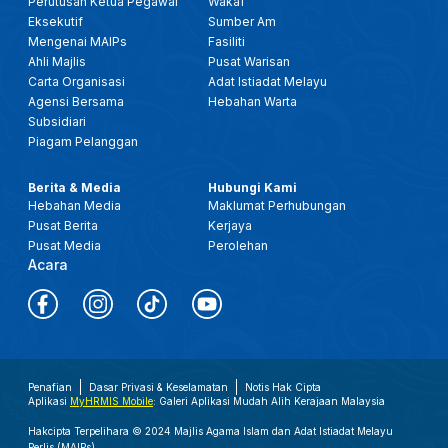
Perutusan Ketua Pegawai
Wakaf
Eksekutif
Sumber Am
Mengenai MAIPs
Fasiliti
Ahli Majlis
Pusat Warisan
Carta Organisasi
Adat Istiadat Melayu
Agensi Bersama
Hebahan Warta
Subsidiari
Piagam Pelanggan
Berita & Media
Hubungi Kami
Hebahan Media
Maklumat Perhubungan
Pusat Berita
Kerjaya
Pusat Media
Perolehan
Acara
Penafian
Dasar Privasi & Keselamatan
Notis Hak Cipta
Aplikasi
MyHRMIS Mobile
: Galeri Aplikasi Mudah Alih Kerajaan Malaysia
Hakcipta Terpelihara © 2024 Majlis Agama Islam dan Adat Istiadat Melayu
Perlis (MAIPs).