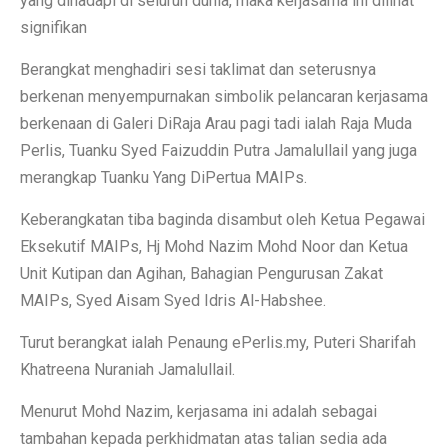
yang dihadapi di seluruh dunia, maka kerjasama ini dilihat
signifikan
Berangkat menghadiri sesi taklimat dan seterusnya
berkenan menyempurnakan simbolik pelancaran kerjasama
berkenaan di Galeri DiRaja Arau pagi tadi ialah Raja Muda
Perlis, Tuanku Syed Faizuddin Putra Jamalullail yang juga
merangkap Tuanku Yang DiPertua MAIPs.
Keberangkatan tiba baginda disambut oleh Ketua Pegawai
Eksekutif MAIPs, Hj Mohd Nazim Mohd Noor dan Ketua
Unit Kutipan dan Agihan, Bahagian Pengurusan Zakat
MAIPs, Syed Aisam Syed Idris Al-Habshee.
Turut berangkat ialah Penaung ePerlis.my, Puteri Sharifah
Khatreena Nuraniah Jamalullail.
Menurut Mohd Nazim, kerjasama ini adalah sebagai
tambahan kepada perkhidmatan atas talian sedia ada