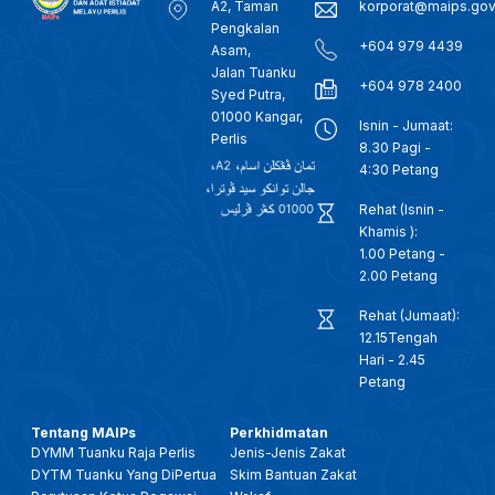
A2, Taman
korporat@maips.go
Pengkalan
+604 979 4439
Asam,
Jalan Tuanku
+604 978 2400
Syed Putra,
01000 Kangar,
Isnin - Jumaat:
Perlis
8.30 Pagi -
4:30 Petang
Rehat (Isnin -
Khamis ):
1.00 Petang -
2.00 Petang
Rehat (Jumaat):
12.15Tengah
Hari - 2.45
Petang
Tentang MAIPs
Perkhidmatan
DYMM Tuanku Raja Perlis
Jenis-Jenis Zakat
DYTM Tuanku Yang DiPertua
Skim Bantuan Zakat