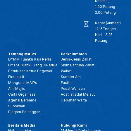
Khamis ):
1.00 Petang -
2.00 Petang
Rehat (Jumaat):
12.15Tengah
Hari - 2.45
Petang
Tentang MAIPs
Perkhidmatan
DYMM Tuanku Raja Perlis
Jenis-Jenis Zakat
DYTM Tuanku Yang DiPertua
Skim Bantuan Zakat
Perutusan Ketua Pegawai
Wakaf
Eksekutif
Sumber Am
Mengenai MAIPs
Fasiliti
Ahli Majlis
Pusat Warisan
Carta Organisasi
Adat Istiadat Melayu
Agensi Bersama
Hebahan Warta
Subsidiari
Piagam Pelanggan
Berita & Media
Hubungi Kami
Hebahan Media
Maklumat Perhubungan