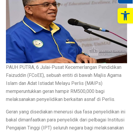
Op
PAUH PUTRA, 6 Julai-Pusat Kecemerlangan Pendidikan
Faizuddin (FCoEE), sebuah entiti di bawah Majlis Agama
Islam dan Adat Istiadat Melayu Perlis (MAIPs)
memperuntukkan geran hampir RM500,000 bagi
melaksanakan penyelidikan berkaitan asnaf di Perlis.
Geran yang disediakan menerusi dua fasa penyelidikan ini
bakal dimanfaatkan para penyelidik dari pelbagai Institusi
Pengajian Tinggi (IPT) seluruh negara bagi melaksanakan