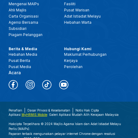
Mengenai MAIPs
Fasiliti
Ahli Majlis
Pusat Warisan
Carta Organisasi
Adat Istiadat Melayu
Agensi Bersama
Hebahan Warta
Subsidiari
Piagam Pelanggan
Berita & Media
Hubungi Kami
Hebahan Media
Maklumat Perhubungan
Pusat Berita
Kerjaya
Pusat Media
Perolehan
Acara
Penafian
Dasar Privasi & Keselamatan
Notis Hak Cipta
Aplikasi
MyHRMIS Mobile
: Galeri Aplikasi Mudah Alih Kerajaan Malaysia
Hakcipta Terpelihara © 2024 Majlis Agama Islam dan Adat Istiadat Melayu
Perlis (MAIPs).
Paparan terbaik mengunakan pelayar internet Chrome dengan resolusi