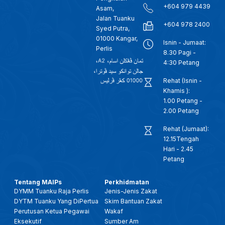
+604 979 4439
Asam,
Jalan Tuanku
+604 978 2400
Syed Putra,
01000 Kangar,
Isnin - Jumaat:
Perlis
8.30 Pagi -
4:30 Petang
Rehat (Isnin -
Khamis ):
1.00 Petang -
2.00 Petang
Rehat (Jumaat):
12.15Tengah
Hari - 2.45
Petang
Tentang MAIPs
Perkhidmatan
DYMM Tuanku Raja Perlis
Jenis-Jenis Zakat
DYTM Tuanku Yang DiPertua
Skim Bantuan Zakat
Perutusan Ketua Pegawai
Wakaf
Eksekutif
Sumber Am