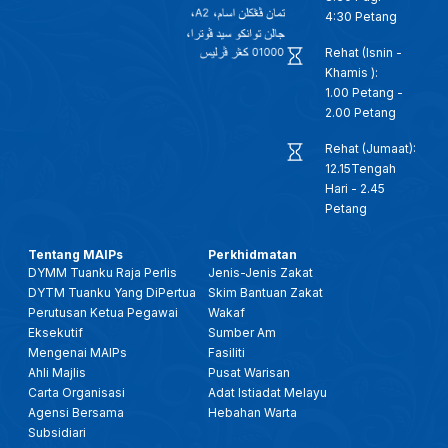
4:30 Petang
Rehat (Isnin -
Khamis ):
1.00 Petang -
2.00 Petang
Rehat (Jumaat):
12.15Tengah
Hari - 2.45
Petang
Tentang MAIPs
Perkhidmatan
DYMM Tuanku Raja Perlis
Jenis-Jenis Zakat
DYTM Tuanku Yang DiPertua
Skim Bantuan Zakat
Perutusan Ketua Pegawai
Wakaf
Eksekutif
Sumber Am
Mengenai MAIPs
Fasiliti
Ahli Majlis
Pusat Warisan
Carta Organisasi
Adat Istiadat Melayu
Agensi Bersama
Hebahan Warta
Subsidiari