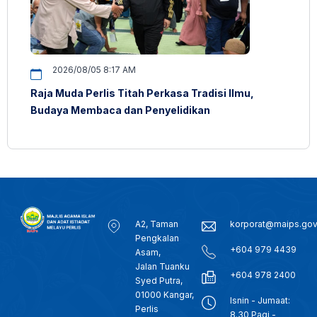
2026/08/05 8:17 AM
Raja Muda Perlis Titah Perkasa Tradisi Ilmu,
Budaya Membaca dan Penyelidikan
A2, Taman
korporat@maips.go
Pengkalan
+604 979 4439
Asam,
Jalan Tuanku
+604 978 2400
Syed Putra,
01000 Kangar,
Isnin - Jumaat:
Perlis
8.30 Pagi -