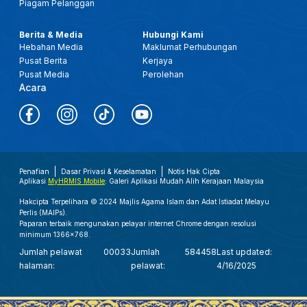
Piagam Pelanggan
Berita & Media
Hubungi Kami
Hebahan Media
Maklumat Perhubungan
Pusat Berita
Kerjaya
Pusat Media
Perolehan
Acara
Penafian
Dasar Privasi & Keselamatan
Notis Hak Cipta
Aplikasi
MyHRMIS Mobile
: Galeri Aplikasi Mudah Alih Kerajaan Malaysia
Hakcipta Terpelihara © 2024 Majlis Agama Islam dan Adat Istiadat Melayu
Perlis (MAIPs).
Paparan terbaik mengunakan pelayar internet Chrome dengan resolusi
minimum 1366x768.
Jumlah pelawat
00033
Jumlah
584458
Last updated:
halaman:
pelawat:
4/16/2025