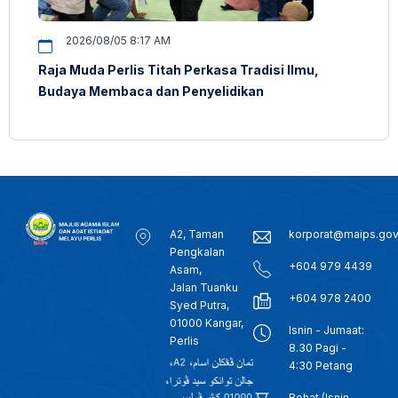
2026/08/05 8:17 AM
Raja Muda Perlis Titah Perkasa Tradisi Ilmu,
Budaya Membaca dan Penyelidikan
A2, Taman
korporat@maips.go
Pengkalan
+604 979 4439
Asam,
Jalan Tuanku
+604 978 2400
Syed Putra,
01000 Kangar,
Isnin - Jumaat:
Perlis
8.30 Pagi -
4:30 Petang
Rehat (Isnin -