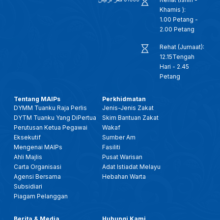
Khamis ):
1.00 Petang -
2.00 Petang
Rehat (Jumaat):
12.15Tengah
Hari - 2.45
Petang
Tentang MAIPs
Perkhidmatan
DYMM Tuanku Raja Perlis
Jenis-Jenis Zakat
DYTM Tuanku Yang DiPertua
Skim Bantuan Zakat
Perutusan Ketua Pegawai
Wakaf
Eksekutif
Sumber Am
Mengenai MAIPs
Fasiliti
Ahli Majlis
Pusat Warisan
Carta Organisasi
Adat Istiadat Melayu
Agensi Bersama
Hebahan Warta
Subsidiari
Piagam Pelanggan
Berita & Media
Hubungi Kami