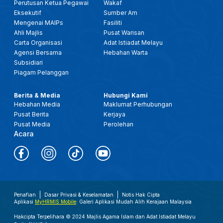
Perutusan Ketua Pegawai
Wakaf
Eksekutif
Sumber Am
Mengenai MAIPs
Fasiliti
Ahli Majlis
Pusat Warisan
Carta Organisasi
Adat Istiadat Melayu
Agensi Bersama
Hebahan Warta
Subsidiari
Piagam Pelanggan
Berita & Media
Hubungi Kami
Hebahan Media
Maklumat Perhubungan
Pusat Berita
Kerjaya
Pusat Media
Perolehan
Acara
Penafian
Dasar Privasi & Keselamatan
Notis Hak Cipta
Aplikasi
MyHRMIS Mobile
: Galeri Aplikasi Mudah Alih Kerajaan Malaysia
Hakcipta Terpelihara © 2024 Majlis Agama Islam dan Adat Istiadat Melayu