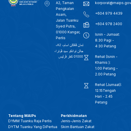
A2, Taman
korporat@maips.go
Pengkalan
+604 979 4439
Asam,
Jalan Tuanku
+604 978 2400
Syed Putra,
01000 Kangar,
Isnin - Jumaat:
Perlis
8.30 Pagi -
4:30 Petang
Rehat (Isnin -
Khamis ):
1.00 Petang -
2.00 Petang
Rehat (Jumaat):
12.15Tengah
Hari - 2.45
Petang
Tentang MAIPs
Perkhidmatan
DYMM Tuanku Raja Perlis
Jenis-Jenis Zakat
DYTM Tuanku Yang DiPertua
Skim Bantuan Zakat