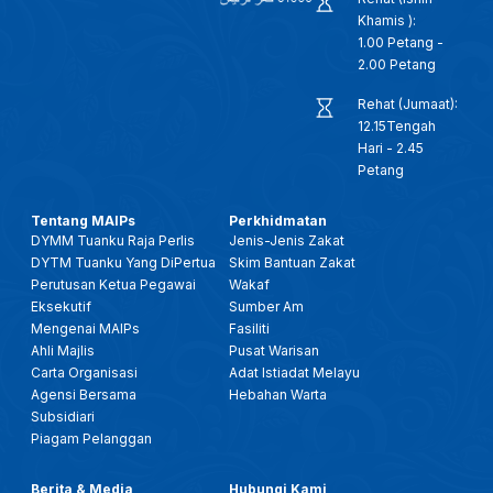
Khamis ):
1.00 Petang -
2.00 Petang
Rehat (Jumaat):
12.15Tengah
Hari - 2.45
Petang
Tentang MAIPs
Perkhidmatan
DYMM Tuanku Raja Perlis
Jenis-Jenis Zakat
DYTM Tuanku Yang DiPertua
Skim Bantuan Zakat
Perutusan Ketua Pegawai
Wakaf
Eksekutif
Sumber Am
Mengenai MAIPs
Fasiliti
Ahli Majlis
Pusat Warisan
Carta Organisasi
Adat Istiadat Melayu
Agensi Bersama
Hebahan Warta
Subsidiari
Piagam Pelanggan
Berita & Media
Hubungi Kami