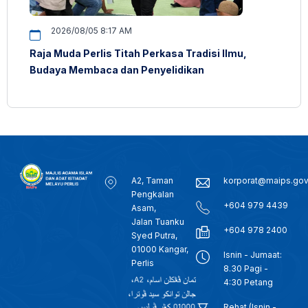
2026/08/05 8:17 AM
Raja Muda Perlis Titah Perkasa Tradisi Ilmu,
Budaya Membaca dan Penyelidikan
A2, Taman
korporat@maips.go
Pengkalan
+604 979 4439
Asam,
Jalan Tuanku
+604 978 2400
Syed Putra,
01000 Kangar,
Isnin - Jumaat:
Perlis
8.30 Pagi -
4:30 Petang
Rehat (Isnin -