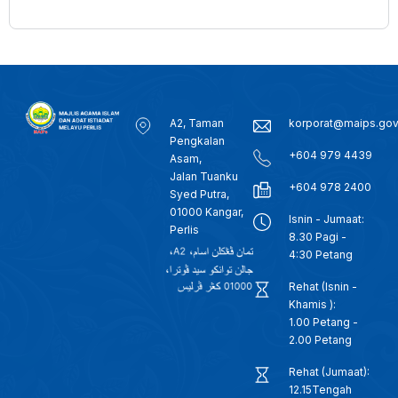
A2, Taman
korporat@maips.go
Pengkalan
+604 979 4439
Asam,
Jalan Tuanku
+604 978 2400
Syed Putra,
01000 Kangar,
Isnin - Jumaat:
Perlis
8.30 Pagi -
4:30 Petang
Rehat (Isnin -
Khamis ):
1.00 Petang -
2.00 Petang
Rehat (Jumaat):
12.15Tengah