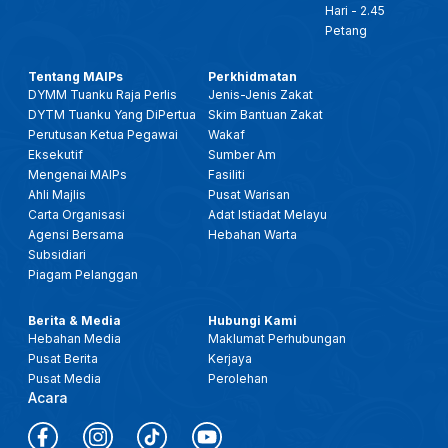
Hari - 2.45
Petang
Tentang MAIPs
Perkhidmatan
DYMM Tuanku Raja Perlis
Jenis-Jenis Zakat
DYTM Tuanku Yang DiPertua
Skim Bantuan Zakat
Perutusan Ketua Pegawai
Wakaf
Eksekutif
Sumber Am
Mengenai MAIPs
Fasiliti
Ahli Majlis
Pusat Warisan
Carta Organisasi
Adat Istiadat Melayu
Agensi Bersama
Hebahan Warta
Subsidiari
Piagam Pelanggan
Berita & Media
Hubungi Kami
Hebahan Media
Maklumat Perhubungan
Pusat Berita
Kerjaya
Pusat Media
Perolehan
Acara