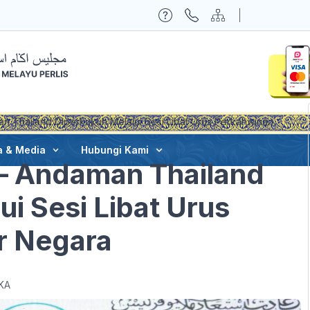
n Thailand Diperkukuh Melalui Sesi Libat Urus Perkahwinan
a & Media
Hubungi Kami
 – Andaman Thailand
i Sesi Libat Urus
r Negara
KA