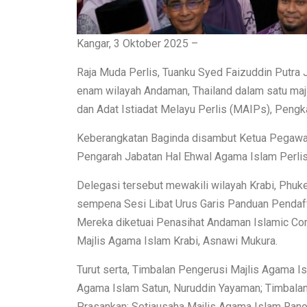
Kangar, 3 Oktober 2025 –
Raja Muda Perlis, Tuanku Syed Faizuddin Putra J
enam wilayah Andaman, Thailand dalam satu maj
dan Adat Istiadat Melayu Perlis (MAIPs), Pengk
Keberangkatan Baginda disambut Ketua Pegawa
Pengarah Jabatan Hal Ehwal Agama Islam Perlis
Delegasi tersebut mewakili wilayah Krabi, Phuke
sempena Sesi Libat Urus Garis Panduan Pendaft
Mereka diketuai Penasihat Andaman Islamic Co
Majlis Agama Islam Krabi, Asnawi Mukura.
Turut serta, Timbalan Pengerusi Majlis Agama 
Agama Islam Satun, Nuruddin Yayaman; Timbalan
Prasankan; Setiausaha Majlis Agama Islam Ranon