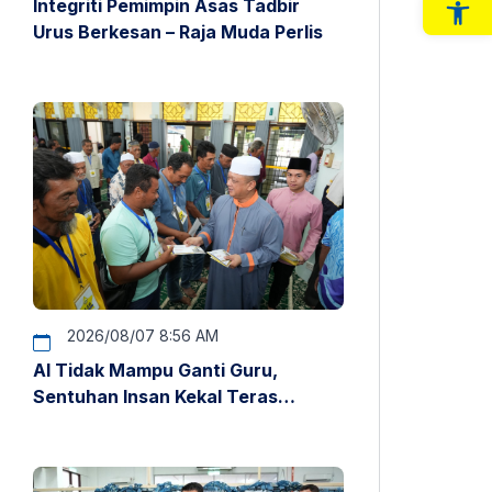
Integriti Pemimpin Asas Tadbir
Op
Urus Berkesan – Raja Muda Perlis
2026/08/07 8:56 AM
AI Tidak Mampu Ganti Guru,
Sentuhan Insan Kekal Teras
Pendidikan – Raja Muda Perlis