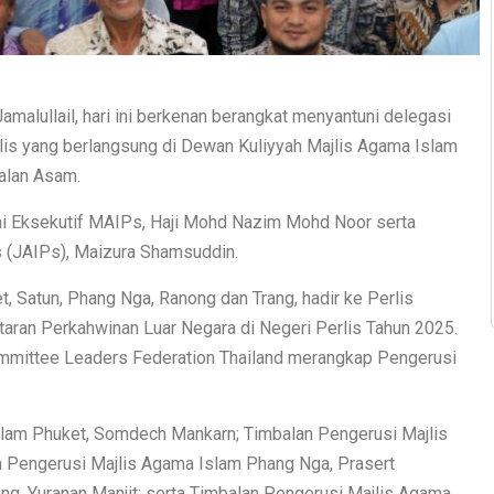
amalullail, hari ini berkenan berangkat menyantuni delegasi
lis yang berlangsung di Dewan Kuliyyah Majlis Agama Islam
alan Asam.
i Eksekutif MAIPs, Haji Mohd Nazim Mohd Noor serta
 (JAIPs), Maizura Shamsuddin.
t, Satun, Phang Nga, Ranong dan Trang, hadir ke Perlis
aran Perkahwinan Luar Negara di Negeri Perlis Tahun 2025.
mmittee Leaders Federation Thailand merangkap Pengerusi
Islam Phuket, Somdech Mankarn; Timbalan Pengerusi Majlis
 Pengerusi Majlis Agama Islam Phang Nga, Prasert
g, Yuranan Manjit; serta Timbalan Pengerusi Majlis Agama