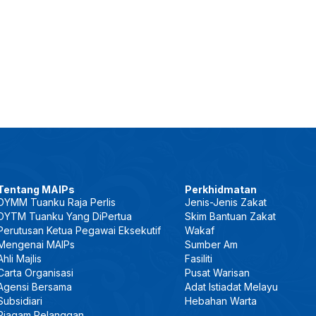
Tentang MAIPs
Perkhidmatan
DYMM Tuanku Raja Perlis
Jenis-Jenis Zakat
DYTM Tuanku Yang DiPertua
Skim Bantuan Zakat
Perutusan Ketua Pegawai Eksekutif
Wakaf
Mengenai MAIPs
Sumber Am
Ahli Majlis
Fasiliti
Carta Organisasi
Pusat Warisan
Agensi Bersama
Adat Istiadat Melayu
Subsidiari
Hebahan Warta
Piagam Pelanggan