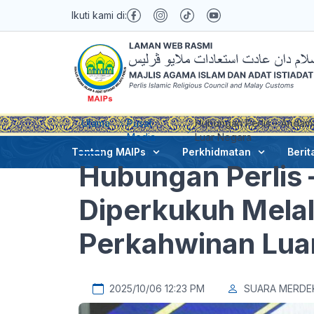
Ikuti kami di:
Utama
Pusat
Hubungan Perlis – Andama
Media
Luar Negara
Tentang MAIPs
Perkhidmatan
Berit
Hubungan Perlis
Diperkukuh Melalu
Perkahwinan Lua
2025/10/06 12:23 PM
SUARA MERDE