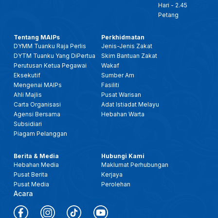
Hari - 2.45
Petang
Tentang MAIPs
Perkhidmatan
DYMM Tuanku Raja Perlis
Jenis-Jenis Zakat
DYTM Tuanku Yang DiPertua
Skim Bantuan Zakat
Perutusan Ketua Pegawai
Wakaf
Eksekutif
Sumber Am
Mengenai MAIPs
Fasiliti
Ahli Majlis
Pusat Warisan
Carta Organisasi
Adat Istiadat Melayu
Agensi Bersama
Hebahan Warta
Subsidiari
Piagam Pelanggan
Berita & Media
Hubungi Kami
Hebahan Media
Maklumat Perhubungan
Pusat Berita
Kerjaya
Pusat Media
Perolehan
Acara