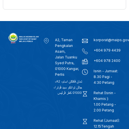
A2, Taman
korporat@maips.go
Pengkalan
+604 979 4439
Asam,
Jalan Tuanku
+604 978 2400
Syed Putra,
01000 Kangar,
Isnin - Jumaat:
Perlis
8.30 Pagi -
4:30 Petang
Rehat (Isnin -
Khamis ):
1.00 Petang -
2.00 Petang
Rehat (Jumaat):
12.15Tengah