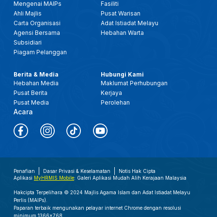
Mengenai MAIPs
Fasiliti
Ahli Majlis
Pusat Warisan
Carta Organisasi
Adat Istiadat Melayu
Agensi Bersama
Hebahan Warta
Subsidiari
Piagam Pelanggan
Berita & Media
Hubungi Kami
Hebahan Media
Maklumat Perhubungan
Pusat Berita
Kerjaya
Pusat Media
Perolehan
Acara
Penafian
Dasar Privasi & Keselamatan
Notis Hak Cipta
Aplikasi
MyHRMIS Mobile
: Galeri Aplikasi Mudah Alih Kerajaan Malaysia
Hakcipta Terpelihara © 2024 Majlis Agama Islam dan Adat Istiadat Melayu
Perlis (MAIPs).
Paparan terbaik mengunakan pelayar internet Chrome dengan resolusi
minimum 1366x768.