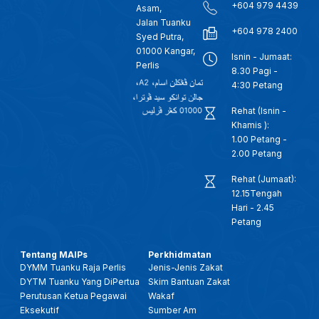
+604 979 4439
Asam,
Jalan Tuanku
+604 978 2400
Syed Putra,
01000 Kangar,
Isnin - Jumaat:
Perlis
8.30 Pagi -
4:30 Petang
Rehat (Isnin -
Khamis ):
1.00 Petang -
2.00 Petang
Rehat (Jumaat):
12.15Tengah
Hari - 2.45
Petang
Tentang MAIPs
Perkhidmatan
DYMM Tuanku Raja Perlis
Jenis-Jenis Zakat
DYTM Tuanku Yang DiPertua
Skim Bantuan Zakat
Perutusan Ketua Pegawai
Wakaf
Eksekutif
Sumber Am