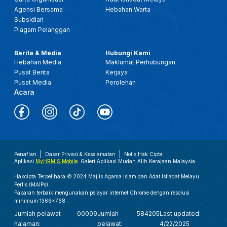
Agensi Bersama
Hebahan Warta
Subsidiari
Piagam Pelanggan
Berita & Media
Hubungi Kami
Hebahan Media
Maklumat Perhubungan
Pusat Berita
Kerjaya
Pusat Media
Perolehan
Acara
Penafian
Dasar Privasi & Keselamatan
Notis Hak Cipta
Aplikasi
MyHRMIS Mobile
: Galeri Aplikasi Mudah Alih Kerajaan Malaysia
Hakcipta Terpelihara © 2024 Majlis Agama Islam dan Adat Istiadat Melayu
Perlis (MAIPs).
Paparan terbaik mengunakan pelayar internet Chrome dengan resolusi
minimum 1366x768.
Jumlah pelawat
00009
Jumlah
584205
Last updated:
halaman:
pelawat:
4/22/2025