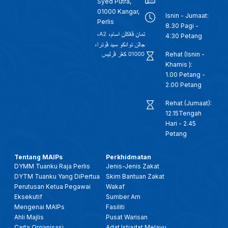
Syed Putra,
01000 Kangar,
Isnin - Jumaat:
Perlis
8.30 Pagi -
4:30 Petang
Rehat (Isnin -
Khamis ):
1.00 Petang -
2.00 Petang
Rehat (Jumaat):
12.15Tengah
Hari - 2.45
Petang
Tentang MAIPs
Perkhidmatan
DYMM Tuanku Raja Perlis
Jenis-Jenis Zakat
DYTM Tuanku Yang DiPertua
Skim Bantuan Zakat
Perutusan Ketua Pegawai
Wakaf
Eksekutif
Sumber Am
Mengenai MAIPs
Fasiliti
Ahli Majlis
Pusat Warisan
Carta Organisasi
Adat Istiadat Melayu