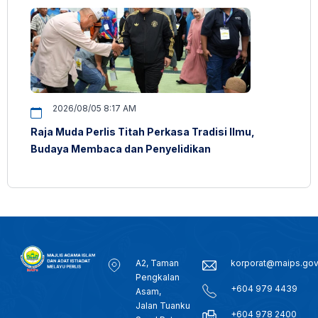
2026/08/05 8:17 AM
Raja Muda Perlis Titah Perkasa Tradisi Ilmu,
Budaya Membaca dan Penyelidikan
A2, Taman
korporat@maips.go
Pengkalan
+604 979 4439
Asam,
Jalan Tuanku
+604 978 2400