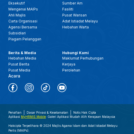
Eksekutif
Sumber Am
Mengenai MAIPs
Fasiliti
Ahli Majlis
Pusat Warisan
Carta Organisasi
Adat Istiadat Melayu
Agensi Bersama
Hebahan Warta
Subsidiari
Piagam Pelanggan
Berita & Media
Hubungi Kami
Hebahan Media
Maklumat Perhubungan
Pusat Berita
Kerjaya
Pusat Media
Perolehan
Acara
Penafian
Dasar Privasi & Keselamatan
Notis Hak Cipta
Aplikasi
MyHRMIS Mobile
: Galeri Aplikasi Mudah Alih Kerajaan Malaysia
Hakcipta Terpelihara © 2024 Majlis Agama Islam dan Adat Istiadat Melayu
Perlis (MAIPs).