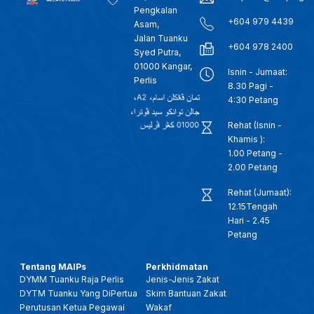
Pengkalan
+604 979 4439
Asam,
Jalan Tuanku
+604 978 2400
Syed Putra,
01000 Kangar,
Isnin - Jumaat:
Perlis
8.30 Pagi -
4:30 Petang
Rehat (Isnin -
Khamis ):
1.00 Petang -
2.00 Petang
Rehat (Jumaat):
12.15Tengah
Hari - 2.45
Petang
Tentang MAIPs
Perkhidmatan
DYMM Tuanku Raja Perlis
Jenis-Jenis Zakat
DYTM Tuanku Yang DiPertua
Skim Bantuan Zakat
Perutusan Ketua Pegawai
Wakaf