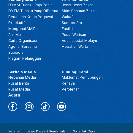
DYMM Tuanku Raja Perlis
Jenis-Jenis Zakat
DYTM Tuanku Yang DiPertua
Skim Bantuan Zakat
Perutusan Ketua Pegawai
Wakaf
Eksekutif
Sumber Am
Mengenai MAIPs
Fasiliti
Ahli Majlis
Pusat Warisan
Carta Organisasi
Adat Istiadat Melayu
Agensi Bersama
Hebahan Warta
Subsidiari
Piagam Pelanggan
Berita & Media
Hubungi Kami
Hebahan Media
Maklumat Perhubungan
Pusat Berita
Kerjaya
Pusat Media
Perolehan
Acara
Penafian
Dasar Privasi & Keselamatan
Notis Hak Cipta