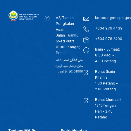
A2, Taman
korporat@maips.go
Pengkalan
+604 979 4439
Asam,
Jalan Tuanku
+604 978 2400
Syed Putra,
01000 Kangar,
Isnin - Jumaat:
Perlis
8.30 Pagi -
4:30 Petang
Rehat (Isnin -
Khamis ):
1.00 Petang -
2.00 Petang
Rehat (Jumaat):
12.15Tengah
Hari - 2.45
Petang
Tentang MAIPs
Perkhidmatan