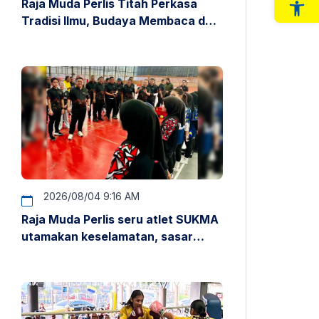
Raja Muda Perlis Titah Perkasa
Op
Tradisi Ilmu, Budaya Membaca dan
Penyelidikan
2026/08/04 9:16 AM
Raja Muda Perlis seru atlet SUKMA
utamakan keselamatan, sasar
pentas antarabangsa