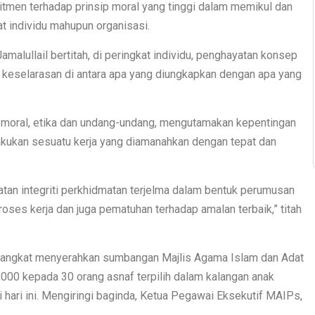
mitmen terhadap prinsip moral yang tinggi dalam memikul dan
t individu mahupun organisasi.
malullail bertitah, di peringkat individu, penghayatan konsep
an keselarasan di antara apa yang diungkapkan dengan apa yang
p moral, etika dan undang-undang, mengutamakan kepentingan
akukan sesuatu kerja yang diamanahkan dengan tepat dan
atan integriti perkhidmatan terjelma dalam bentuk perumusan
oses kerja dan juga pematuhan terhadap amalan terbaik,” titah
erangkat menyerahkan sumbangan Majlis Agama Islam dan Adat
000 kepada 30 orang asnaf terpilih dalam kalangan anak
 hari ini. Mengiringi baginda, Ketua Pegawai Eksekutif MAIPs,