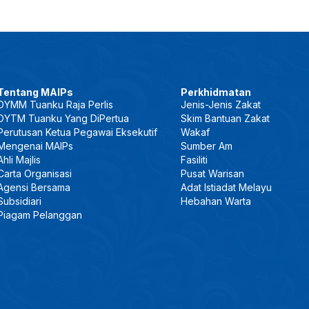
Tentang MAIPs
Perkhidmatan
DYMM Tuanku Raja Perlis
Jenis-Jenis Zakat
DYTM Tuanku Yang DiPertua
Skim Bantuan Zakat
Perutusan Ketua Pegawai Eksekutif
Wakaf
Mengenai MAIPs
Sumber Am
Ahli Majlis
Fasiliti
Carta Organisasi
Pusat Warisan
Agensi Bersama
Adat Istiadat Melayu
Subsidiari
Hebahan Warta
Piagam Pelanggan