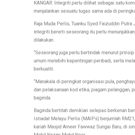
KANGAR: Integriti perlu dilihat sebagai satu ko
menjalankan sesuatu tugas sama ada di peringka
Raja Muda Perlis, Tuanku Syed Faizuddin Putra Ja
integriti bererti seseorang itu perlu menunjukk
dilakukan.
“Seseorang juga perlu bertindak menurut prinsi
umum melebihi kepentingan peribadi, serta mel
berkualiti.
“Manakala di peringkat organisasi pula, penghay
dan pelaksanaan kod etika, piagam pelanggan, pr
baginda.
Baginda bertitah demikian selepas berkenan b
Istiadat Melayu Perlis (MAIPs) berjumlah RM21,
kariah Masjid Ameer Fawwaz Sungai Baru, di sini
Mohd Nazim Mohd Noor.