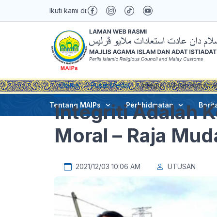
Ikuti kami di:
Utama
Pusat Media
Integriti Adalah Komitm
Integriti Adalah 
Tentang MAIPs
Perkhidmatan
Berit
Moral – Raja Mud
2021/12/03 10:06 AM
UTUSAN