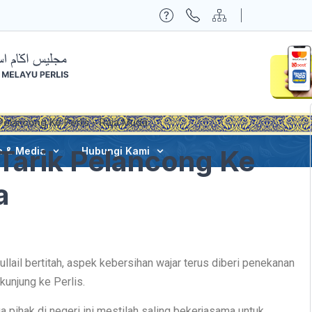
Pelancong Ke Perlis – Raja Muda
Tarik Pelancong Ke
a & Media
Hubungi Kami
a
lail bertitah, aspek kebersihan wajar terus diberi penekanan
kunjung ke Perlis.
 pihak di negeri ini mestilah saling bekerjasama untuk