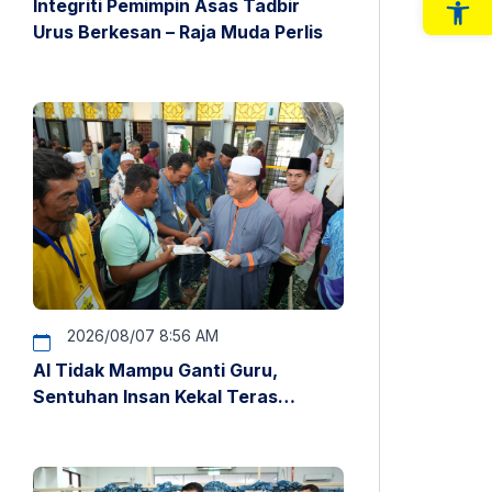
Integriti Pemimpin Asas Tadbir
Op
Urus Berkesan – Raja Muda Perlis
2026/08/07 8:56 AM
AI Tidak Mampu Ganti Guru,
Sentuhan Insan Kekal Teras
Pendidikan – Raja Muda Perlis