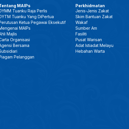
Tentang MAIPs
Perkhidmatan
DYMM Tuanku Raja Perlis
Jenis-Jenis Zakat
DYTM Tuanku Yang DiPertua
Skim Bantuan Zakat
Perutusan Ketua Pegawai Eksekutif
Wakaf
Mengenai MAIPs
Sumber Am
Ahli Majlis
Fasiliti
Carta Organisasi
Pusat Warisan
Agensi Bersama
Adat Istiadat Melayu
Subsidiari
Hebahan Warta
Piagam Pelanggan