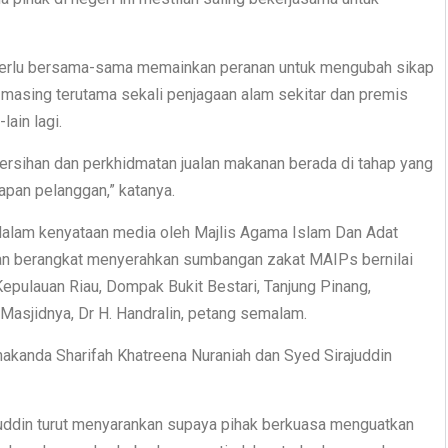
a perlu bersama-sama memainkan peranan untuk mengubah sikap
asing terutama sekali penjagaan alam sekitar dan premis
lain lagi.
bersihan dan perkhidmatan jualan makanan berada di tahap yang
apan pelanggan,” katanya.
 dalam kenyataan media oleh Majlis Agama Islam Dan Adat
nan berangkat menyerahkan sumbangan zakat MAIPs bernilai
epulauan Riau, Dompak Bukit Bestari, Tanjung Pinang,
Masjidnya, Dr H. Handralin, petang semalam.
akanda Sharifah Khatreena Nuraniah dan Syed Sirajuddin
ddin turut menyarankan supaya pihak berkuasa menguatkan