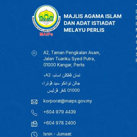
A2, Taman Pengkalan Asam,
Jalan Tuanku Syed Putra,
01000 Kangar, Perlis
korporat@maips.gov.my
+604 979 4439
+604 978 2400
Isnin - Jumaat: