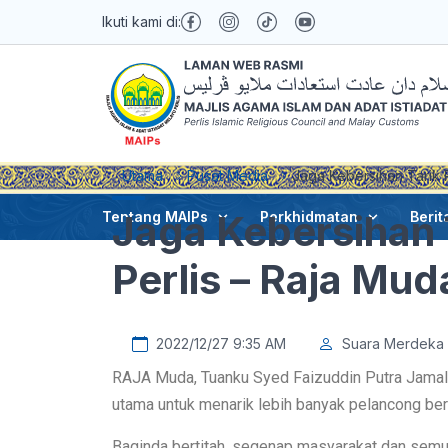
Ikuti kami di:
Utama
Pusat Media
Jaga Kebersihan Tarik 
Jaga Kebersihan 
Tentang MAIPs
Perkhidmatan
Berit
Perlis – Raja Mud
2022/12/27 9:35 AM
Suara Merdeka
RAJA Muda, Tuanku Syed Faizuddin Putra Jamalul
utama untuk menarik lebih banyak pelancong ber
Baginda bertitah, segenap masyarakat dan semua