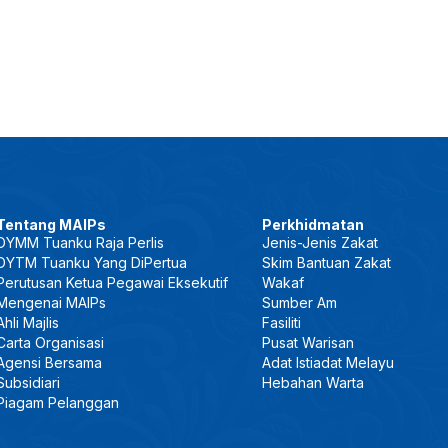
Tentang MAIPs
Perkhidmatan
DYMM Tuanku Raja Perlis
Jenis-Jenis Zakat
DYTM Tuanku Yang DiPertua
Skim Bantuan Zakat
Perutusan Ketua Pegawai Eksekutif
Wakaf
Mengenai MAIPs
Sumber Am
Ahli Majlis
Fasiliti
Carta Organisasi
Pusat Warisan
Agensi Bersama
Adat Istiadat Melayu
Subsidiari
Hebahan Warta
Piagam Pelanggan