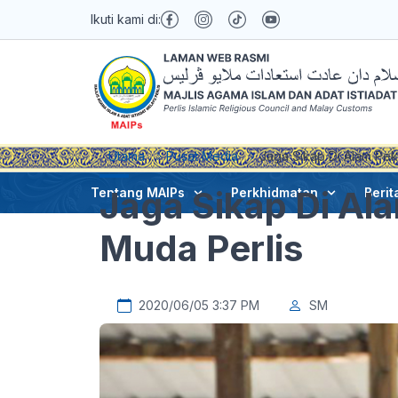
Ikuti kami di:
Utama
Pusat Media
Jaga Sikap Di Alam Pek
Jaga Sikap Di Ala
Tentang MAIPs
Perkhidmatan
Berit
Muda Perlis
2020/06/05 3:37 PM
SM