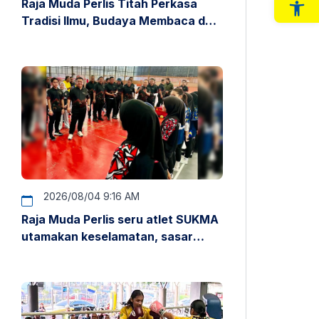
Raja Muda Perlis Titah Perkasa
Op
Tradisi Ilmu, Budaya Membaca dan
Penyelidikan
2026/08/04 9:16 AM
Raja Muda Perlis seru atlet SUKMA
utamakan keselamatan, sasar
pentas antarabangsa