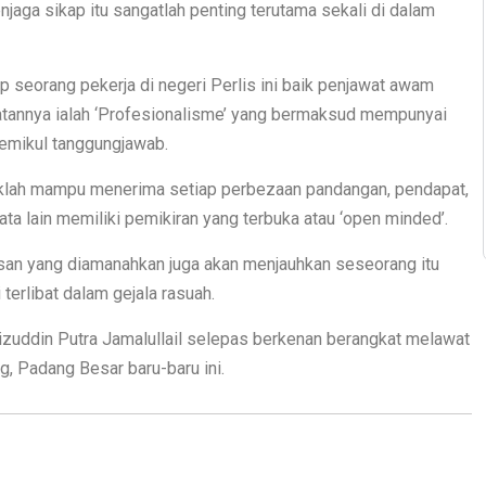
jaga sikap itu sangatlah penting terutama sekali di dalam
ap seorang pekerja di negeri Perlis ini baik penjawat awam
atannya ialah ‘Profesionalisme’ yang bermaksud mempunyai
memikul tanggungjawab.
klah mampu menerima setiap perbezaan pandangan, pendapat,
ta lain memiliki pemikiran yang terbuka atau ‘open minded’.
ugasan yang diamanahkan juga akan menjauhkan seseorang itu
 terlibat dalam gejala rasuah.
izuddin Putra Jamalullail selepas berkenan berangkat melawat
, Padang Besar baru-baru ini.