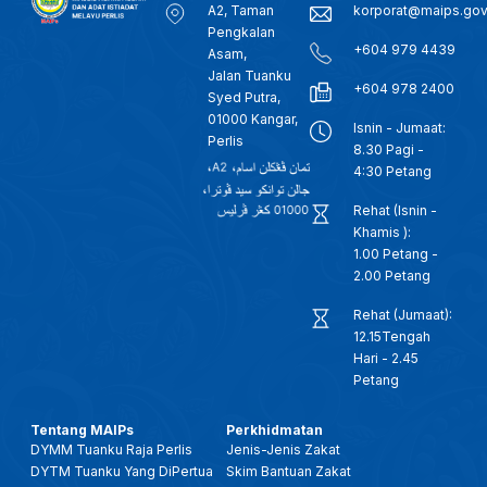
A2, Taman
korporat@maips.go
Pengkalan
+604 979 4439
Asam,
Jalan Tuanku
+604 978 2400
Syed Putra,
01000 Kangar,
Isnin - Jumaat:
Perlis
8.30 Pagi -
4:30 Petang
Rehat (Isnin -
Khamis ):
1.00 Petang -
2.00 Petang
Rehat (Jumaat):
12.15Tengah
Hari - 2.45
Petang
Tentang MAIPs
Perkhidmatan
DYMM Tuanku Raja Perlis
Jenis-Jenis Zakat
DYTM Tuanku Yang DiPertua
Skim Bantuan Zakat