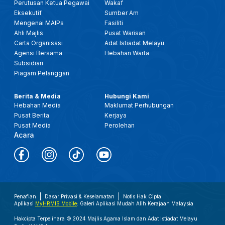
Perutusan Ketua Pegawai
Wakaf
Eksekutif
Sumber Am
Mengenai MAIPs
Fasiliti
Ahli Majlis
Pusat Warisan
Carta Organisasi
Adat Istiadat Melayu
Agensi Bersama
Hebahan Warta
Subsidiari
Piagam Pelanggan
Berita & Media
Hubungi Kami
Hebahan Media
Maklumat Perhubungan
Pusat Berita
Kerjaya
Pusat Media
Perolehan
Acara
Penafian
Dasar Privasi & Keselamatan
Notis Hak Cipta
Aplikasi
MyHRMIS Mobile
: Galeri Aplikasi Mudah Alih Kerajaan Malaysia
Hakcipta Terpelihara © 2024 Majlis Agama Islam dan Adat Istiadat Melayu